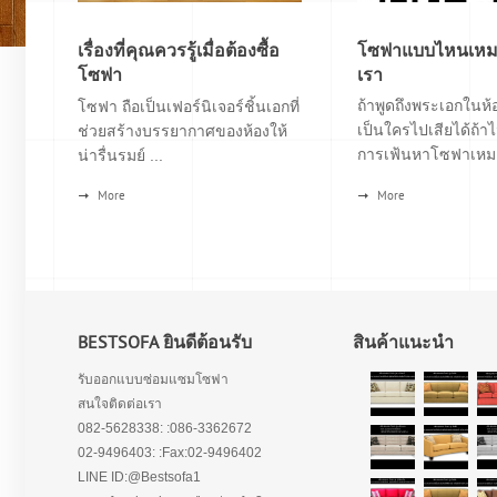
เรื่องที่คุณควรรู้เมื่อต้องซื้อ
โซฟาแบบไหนเหมา
โซฟา
เรา
ถ้าพูดถึงพระเอกในห้อ
โซฟา ถือเป็นเฟอร์นิเจอร์ชิ้นเอกที่
เป็นใครไปเสียได้ถ้าไ
ช่วยสร้างบรรยากาศของห้องให้
การเฟ้นหาโซฟาเหมา
น่ารื่นรมย์ ...
More
More
BESTSOFA ยินดีต้อนรับ
สินค้าแนะนำ
รับออกแบบซ่อมแซมโซฟา
สนใจติดต่อเรา
082-5628338: :086-3362672
02-9496403: :Fax:02-9496402
LINE ID:@Bestsofa1