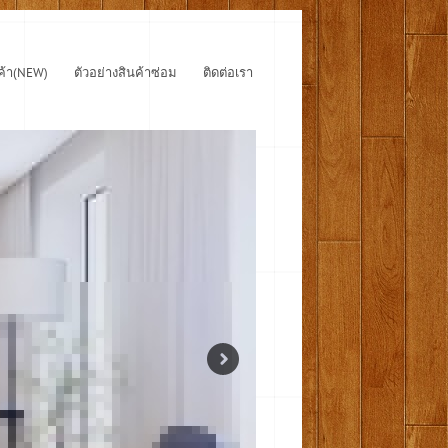
ค้า(NEW)
ตัวอย่างสินค้าซ่อม
ติดต่อเรา