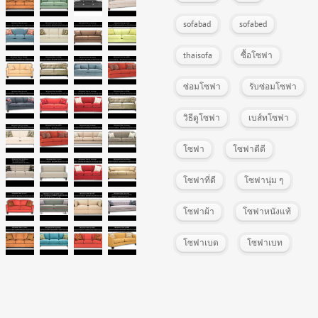
sofabad
sofabed
thaisofa
ซื้อโซฟา
ซ่อมโซฟา
รับซ่อมโซฟา
วิธีดูโซฟา
เบส์ทโซฟา
โซฟา
โซฟาดีดี
โซฟาที่ดี
โซฟานุ่ม ๆ
โซฟาผ้า
โซฟาหนังแท้
โซฟาเบด
โซฟาเบท