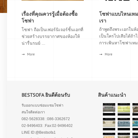
เรื่องที่คุณควรรู้เมื่อต้องซื้อ
โซฟาแบบไหนเหมา
โซฟา
เรา
ถ้าพูดถึงพระเอกในห้อ
โซฟา ถือเป็นเฟอร์นิเจอร์ชิ้นเอกที่
เป็นใครไปเสียได้ถ้าไ
ช่วยสร้างบรรยากาศของห้องให้
การเฟ้นหาโซฟาเหมา
น่ารื่นรมย์ ...
More
More
BESTSOFA ยินดีต้อนรับ
สินค้าแนะนำ
รับออกแบบซ่อมแซมโซฟา
สนใจติดต่อเรา
082-5628338: :086-3362672
02-9496403: :Fax:02-9496402
LINE ID:@Bestsofa1