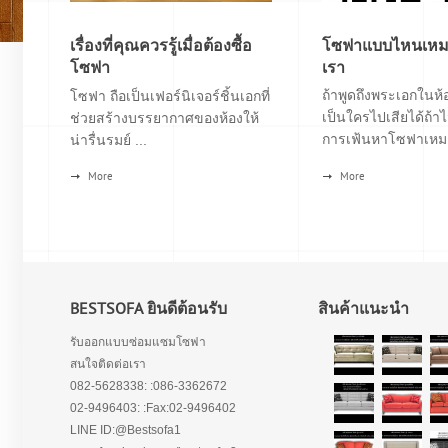
เรื่องที่คุณควรรู้เมื่อต้องซื้อ
โซฟาแบบไหนเหมา
โซฟา
เรา
ถ้าพูดถึงพระเอกในห้อ
โซฟา ถือเป็นเฟอร์นิเจอร์ชิ้นเอกที่
เป็นใครไปเสียได้ถ้าไ
ช่วยสร้างบรรยากาศของห้องให้
การเฟ้นหาโซฟาเหมา
น่ารื่นรมย์ ...
More
More
BESTSOFA ยินดีต้อนรับ
สินค้าแนะนำ
รับออกแบบซ่อมแซมโซฟา
สนใจติดต่อเรา
082-5628338: :086-3362672
02-9496403: :Fax:02-9496402
LINE ID:@Bestsofa1