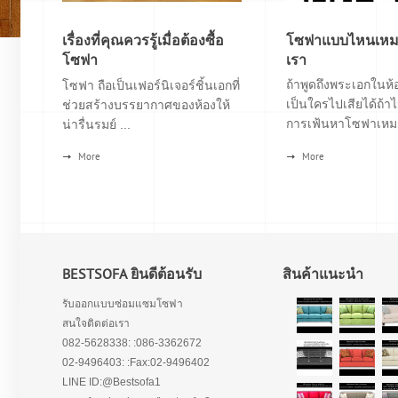
เรื่องที่คุณควรรู้เมื่อต้องซื้อ
โซฟาแบบไหนเหมา
โซฟา
เรา
ถ้าพูดถึงพระเอกในห้อ
โซฟา ถือเป็นเฟอร์นิเจอร์ชิ้นเอกที่
เป็นใครไปเสียได้ถ้าไ
ช่วยสร้างบรรยากาศของห้องให้
การเฟ้นหาโซฟาเหมา
น่ารื่นรมย์ ...
More
More
BESTSOFA ยินดีต้อนรับ
สินค้าแนะนำ
รับออกแบบซ่อมแซมโซฟา
สนใจติดต่อเรา
082-5628338: :086-3362672
02-9496403: :Fax:02-9496402
LINE ID:@Bestsofa1