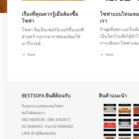
เรื่องที่คุณควรรู้เมื่อต้องซื้อ
โซฟาแบบไหนเหมา
โซฟา
เรา
ถ้าพูดถึงพระเอกในห้อ
โซฟา ถือเป็นเฟอร์นิเจอร์ชิ้นเอกที่
เป็นใครไปเสียได้ถ้าไ
ช่วยสร้างบรรยากาศของห้องให้
การเฟ้นหาโซฟาเหมา
น่ารื่นรมย์ ...
More
More
BESTSOFA ยินดีต้อนรับ
สินค้าแนะนำ
รับออกแบบซ่อมแซมโซฟา
สนใจติดต่อเรา
082-5628338: :086-3362672
02-9496403: :Fax:02-9496402
LINE ID:@Bestsofa1