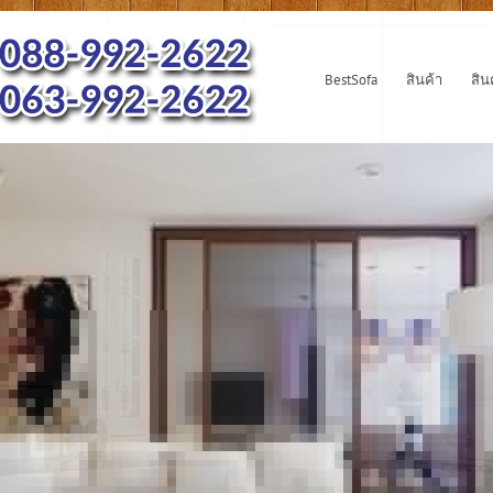
BestSofa
สินค้า
สิน