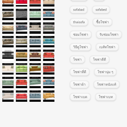
sofabad
sofabed
thaisofa
ซื้อโซฟา
ซ่อมโซฟา
รับซ่อมโซฟา
วิธีดูโซฟา
เบส์ทโซฟา
โซฟา
โซฟาดีดี
โซฟาที่ดี
โซฟานุ่ม ๆ
โซฟาผ้า
โซฟาหนังแท้
โซฟาเบด
โซฟาเบท