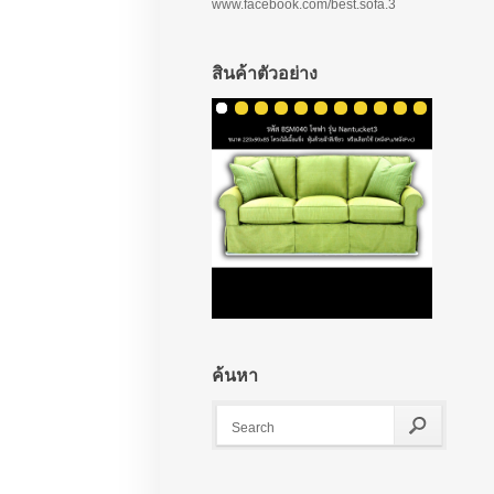
www.facebook.com/best.sofa.3
สินค้าตัวอย่าง
ค้นหา