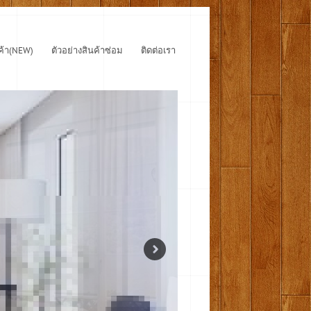
ค้า(NEW)
ตัวอย่างสินค้าซ่อม
ติดต่อเรา