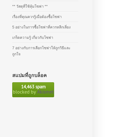
** วัสดุที่ใช้หุ้มโซฟา **
เรื่องที่คุณควรรู้เมื่อต้องซื้อโซฟา
5 อย่างในการซื้อโซฟาที่ควรหลีกเลี่ยง
เกร็ดความรู้ เกี่ยวกับโซฟา
7 อย่างกับการเลือกโซฟาให้ถูกวิธีและ
ถูกใจ
สแปมที่ถูกบล็อค
14,463 spam
blocked by
Akismet