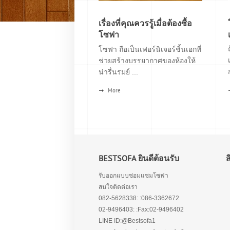
เรื่องที่คุณควรรู้เมื่อต้องซื้อ
โซฟา
โซฟา ถือเป็นเฟอร์นิเจอร์ชิ้นเอกที่
ช่วยสร้างบรรยากาศของห้องให้
น่ารื่นรมย์ ...
More
BESTSOFA ยินดีต้อนรับ
รับออกแบบซ่อมแซมโซฟา
สนใจติดต่อเรา
082-5628338: :086-3362672
02-9496403: :Fax:02-9496402
LINE ID:@Bestsofa1