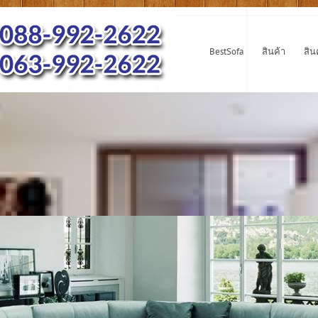
BestSofa
สินค้า
สิน