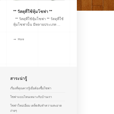
** วัสดุที่ใช้หุ้มโซฟา **
** วัสดุที่ใช้หุ้มโซฟา ** วัสดุที่ใช้
หุ้มโซฟานั้น มีหลายประเภท ...
More
สาระน่ารู้
เรื่องที่คุณควรรู้เมื่อต้องซื้อโซฟา
โซฟาแบบไหนเหมาะกับบ้านเรา
โซฟาใหม่เอี่ยม เคล็ดลับทำความสะอาด
ง่ายๆ