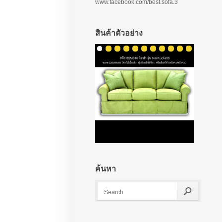
www.facebook.com/best.sofa.3
สินค้าตัวอย่าง
ค้นหา