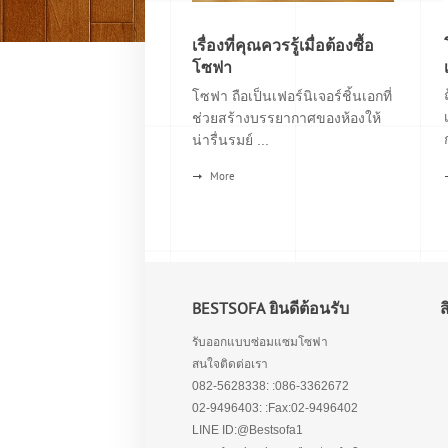
เรื่องที่คุณควรรู้เมื่อต้องซื้อ
โซฟา
โซฟา ถือเป็นเฟอร์นิเจอร์ชิ้นเอกที่
ช่วยสร้างบรรยากาศของห้องให้
น่ารื่นรมย์ ...
More
BESTSOFA ยินดีต้อนรับ
รับออกแบบซ่อมแซมโซฟา
สนใจติดต่อเรา
082-5628338: :086-3362672
02-9496403: :Fax:02-9496402
LINE ID:@Bestsofa1