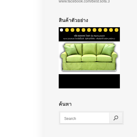
www.facebook.com/best.sofa.3
สินค้าตัวอย่าง
ค้นหา