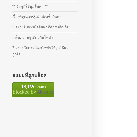
** วัสดุที่ใช้หุ้มโซฟา **
เรื่องที่คุณควรรู้เมื่อต้องซื้อโซฟา
5 อย่างในการซื้อโซฟาที่ควรหลีกเลี่ยง
เกร็ดความรู้ เกี่ยวกับโซฟา
7 อย่างกับการเลือกโซฟาให้ถูกวิธีและ
ถูกใจ
สแปมที่ถูกบล็อค
14,465 spam
blocked by
Akismet