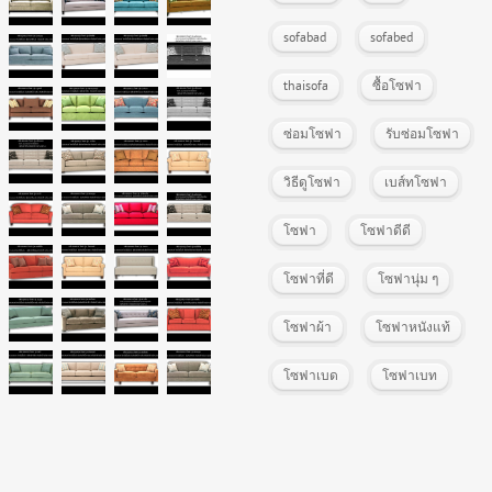
sofabad
sofabed
thaisofa
ซื้อโซฟา
ซ่อมโซฟา
รับซ่อมโซฟา
วิธีดูโซฟา
เบส์ทโซฟา
โซฟา
โซฟาดีดี
โซฟาที่ดี
โซฟานุ่ม ๆ
โซฟาผ้า
โซฟาหนังแท้
โซฟาเบด
โซฟาเบท