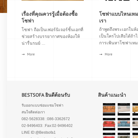
เรื่องที่คุณควรรู้เมื่อต้องซื้อ
โซฟาแบบไหนเหมา
โซฟา
เรา
ถ้าพูดถึงพระเอกในห้อ
โซฟา ถือเป็นเฟอร์นิเจอร์ชิ้นเอกที่
เป็นใครไปเสียได้ถ้าไ
ช่วยสร้างบรรยากาศของห้องให้
การเฟ้นหาโซฟาเหมา
น่ารื่นรมย์ ...
More
More
BESTSOFA ยินดีต้อนรับ
สินค้าแนะนำ
รับออกแบบซ่อมแซมโซฟา
สนใจติดต่อเรา
082-5628338: :086-3362672
02-9496403: :Fax:02-9496402
LINE ID:@Bestsofa1