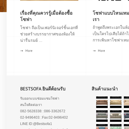
เรื่องที่คุณควรรู้เมื่อต้องซื้อ
โซฟาแบบไหนเหมา
โซฟา
เรา
ถ้าพูดถึงพระเอกในห้อ
โซฟา ถือเป็นเฟอร์นิเจอร์ชิ้นเอกที่
เป็นใครไปเสียได้ถ้าไ
ช่วยสร้างบรรยากาศของห้องให้
การเฟ้นหาโซฟาเหมา
น่ารื่นรมย์ ...
More
More
BESTSOFA ยินดีต้อนรับ
สินค้าแนะนำ
รับออกแบบซ่อมแซมโซฟา
สนใจติดต่อเรา
082-5628338: :086-3362672
02-9496403: :Fax:02-9496402
LINE ID:@Bestsofa1