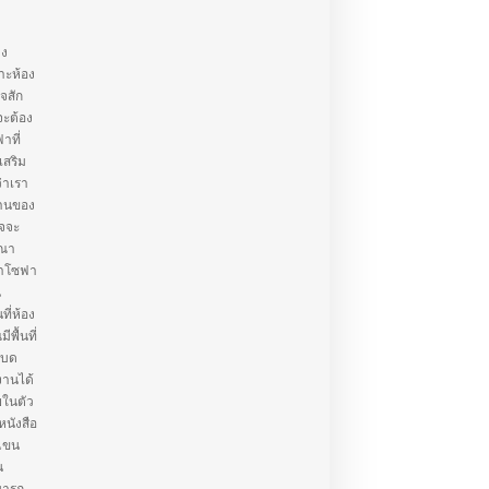
าง
าะห้อง
ใจสัก
จะต้อง
าที่
เสริม
่าเรา
้านของ
าจจะ
รณา
่าโซฟา
น
ี่ห้อง
พื้นที่
เบด
งานได้
ยในตัว
หนังสือ
วแขน
น