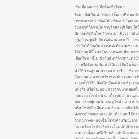
เรื่องที่คุณควรรู้เมื่อต้องซื้อโซฟา
โซฟา ถือเป็นเฟอร์นิเจอร์ชิ้นเอกที่ช่วยสร้
บรรยากาศของห้องให้น่ารื่นรมย์ โดยเฉพ
รับแขกที่ถือว่าเป็นตัวชูโรงเลยทีเดียว ใส่
นิดก่อนตัดสินใจควักกระเป๋าเนื่องจากมัน
อยู่คู่บ้านคุณไปอีก เนิ่นนานหลายปี – โซฟ
เข้ากันได้กับสไตล์การแต่งบ้าน จะช่วยส่ง
ให้บ้านดูดีขึ้น แต่ในทางตรงกันข้ามหากว
เลือกโซฟาที่ไม่เข้ากับสไตล์การตกแต่งบ
เรา หรือขัดแย้งกับเฟอร์นิเจอร์ชิ้นอื่น ก็อ
ทำให้บ้านดูหมดความสวยลงไป – พิจา
สัดส่วนและความกว้างของห้อง คิดก่อนว
จะถูกตั้งไว้ใน ห้องใด ห้องนั่งเล่น ห้องอ่า
หนังสือ หรือห้องนอน ควรวัดขนาดของพื้นท
ก่อนจะหาโซฟาเข้ามาตั้ง เช่น ถ้าบ้านคุณมี
น้อย หรืออยู่คอนโด ลองดูโซฟาแบบ เดย์
หรือ โซฟากึ่งเตียงนอน ที่สามารถปรับใช้
ทั้งการนั่งพักผ่อนและเป็นเตียงนอนได้ด้ว
ถ้าคุณวางแผนจะซื้อโซฟาสำหรับนั่งอ่าน
ก็ควรเลือกโซฟาหรือก้าวอี้แบบที่มีที่ท้า
สามารถนั่งเอนหรืองีบหลับได้หลังจากอ่า