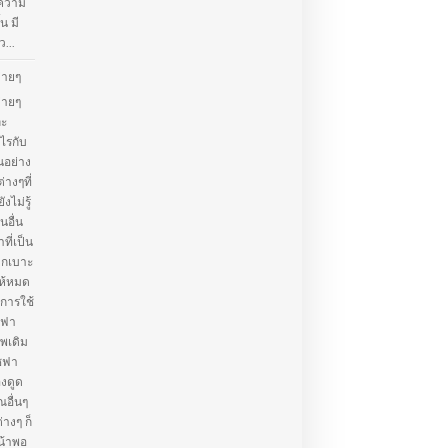
้ความ
น มี
...
่ายๆ
่ายๆ
ละ
ไรกับ
นอย่าง
่างๆที่
ไม่รู้
อื่น
ที่เป็น
จากเบาะ
ห้หมด
การใช้
ซฟา
าพเดิม
โซฟา
องดูด
ณอื่นๆ
างๆ ก็
น้าพอ