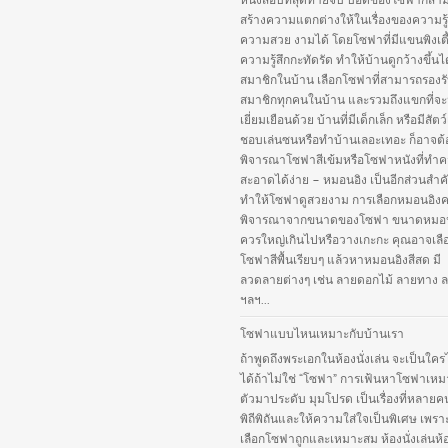
หนังสือบทสุดท้ายจบ บอดี้ของโซฟาก็สา
สร้างความแตกต่างให้ในเรื่องของความรู
ความสวย งามได้ โดยโซฟาที่มีแขนพิงเตี
ความรู้สึกกะทัดรัด ทำให้บ้านดูกว้างขึ้นไ
สมาชิกในบ้าน เลือกโซฟาที่สามารถรองร
สมาชิกทุกคนในบ้าน และรวมถึงแขกที่จ
เยี่ยมเยือนด้วย บ้านที่มีเด็กเล็ก หรือมีสัตว์เ
ชอบเล่นซนหรือทำบ้านเลอะเทอะ ก็อาจต้
พิจารณาโซฟาสีเข้มหรือโซฟาหนังที่ทำ
สะอาดได้ง่าย – หมอนอิง เป็นอีกส่วนสำคั
ทำให้โซฟาดูสวยงาม การเลือกหมอนอิง
พิจารณาจากขนาดของโซฟา ขนาดหมอนอ
ควรใหญ่เกินไปหรือวางเกะกะ คุณอาจเลือ
โซฟาสีพื้นเรียบๆ แล้วหาหมอนอิงสีสด มี
ลวดลายต่างๆ เช่น ลายดอกไม้ ลายทาง ล
ฯลฯ...
โซฟาแบบไหนเหมาะกับบ้านเรา
ถ้าพูดถึงพระเอกในห้องนั่งเล่น จะเป็นใคร
ได้ถ้าไม่ใช่ “โซฟา” การเฟ้นหาโซฟาเหม
ตัวมาประดับ มุมโปรด เป็นเรื่องที่หลายค
พิถีพิถันและให้ความใส่ใจเป็นพิเศษ เพร
เลือกโซฟาถูกและเหมาะสม ห้องนั่งเล่นห้อง