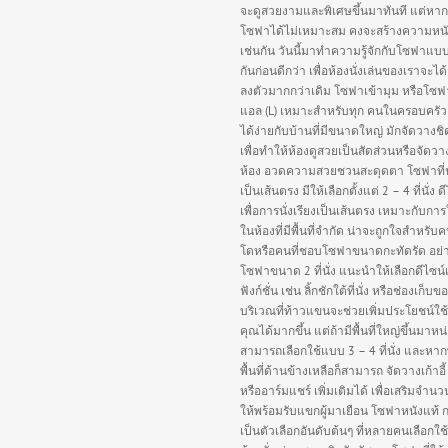
จะดูสวยงามและพิเศษขึ้นมาทันที แต่หาก
โซฟาได้ไม่เหมาะสม คงจะสร้างความหนั
เช่นกัน วันนี้มาทำความรู้จักกับโซฟาแบ
กันก่อนดีกว่า เพื่อห้องนั่งเล่นของเราจะได
ลงตัวมากกว่าเดิม โซฟาเข้ามุม หรือโซฟ
แอล (L) เหมาะสำหรับทุก คนในครอบครัว
ได้ง่ายกับบ้านที่มีขนาดใหญ่ มักจัดวางชิ
เพื่อทำให้ห้องดูสวยเป็นสัดส่วนหรือจัดว
ห้อง อวดความสวยชวนสะดุดตา โซฟาที่นั่
เป็นเส้นตรง มีให้เลือกตั้งแต่ 2 – 4 ที่นั่ง ด
เพื่อการนั่งเรียงเป็นเส้นตรง เหมาะกับกา
ในห้องที่มีพื้นที่จำกัด น่าจะถูกใจสำหรั
โดหรือคนที่ชอบโซฟาขนาดกะทัดรัด อย่
โซฟาขนาด 2 ที่นั่ง แนะนำให้เลือกดีไซน์
ฟังก์ชั่น เช่น ลิ้กชักใต้ที่นั่ง หรือช่องเก็บข
บริเวณที่ท้าวแขนจะช่วยเพิ่มประโยชน์ใช
คุณได้มากขึ้น แต่ถ้ามีพื้นที่ใหญ่ขึ้นมาหน
สามารถเลือกใช้แบบ 3 – 4 ที่นั่ง และหา
พื้นที่ด้านข้างเหลือก็สามารถ จัดวางเก้าอี้
หรืออาร์มแชร์ เพิ่มเติมได้ เพื่อเสริมจำนวนท
ให้พร้อมรับแขกผู้มาเยือน โซฟาหนังแท้ 
เป็นตัวเลือกอันดับต้นๆ ที่หลายคนเลือกใช