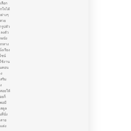
เลือก
กใจได้
บต่างๆ
้สวย
ารูปตัว
 ลงตัว
ดผนัง
างกลาง
งเรียง
ีไซน์
รใช้งาน
บคนคอน
าง
เสริม
อง
้สอยให้
่อยก็
กพอมี
 สตูล
ี่นั่ง
กลาย
้แต่ง