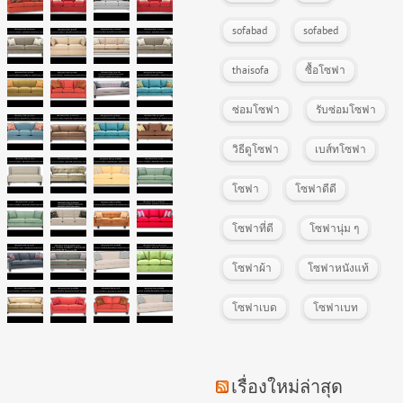
sofabad
sofabed
thaisofa
ซื้อโซฟา
ซ่อมโซฟา
รับซ่อมโซฟา
วิธีดูโซฟา
เบส์ทโซฟา
โซฟา
โซฟาดีดี
โซฟาที่ดี
โซฟานุ่ม ๆ
โซฟาผ้า
โซฟาหนังแท้
โซฟาเบด
โซฟาเบท
เรื่องใหม่ล่าสุด