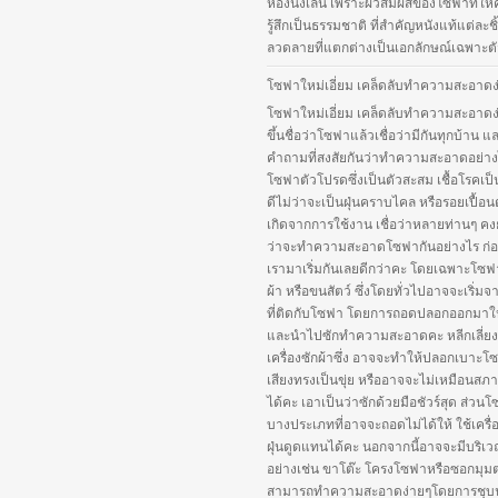
ห้องนั่งเล่น เพราะผิวสัมผัสของโซฟาที่ให
รู้สึกเป็นธรรมชาติ ที่สำคัญหนังแท้แต่ละชิ้
ลวดลายที่แตกต่างเป็นเอกลักษณ์เฉพาะตัว
โซฟาใหม่เอี่ยม เคล็ดลับทำความสะอาดง
โซฟาใหม่เอี่ยม เคล็ดลับทำความสะอาดง
ขึ้นชื่อว่าโซฟาแล้วเชื่อว่ามีกันทุกบ้าน แ
คำถามที่สงสัยกันว่าทำความสะอาดอย่าง
โซฟาตัวโปรดซึ่งเป็นตัวสะสม เชื้อโรคเป็
ดีไม่ว่าจะเป็นฝุ่นคราบไคล หรือรอยเปื้อนต
เกิดจากการใช้งาน เชื่อว่าหลายท่านๆ คงยัง
ว่าจะทำความสะอาดโซฟากันอย่างไร ก่อน
เรามาเริ่มกันเลยดีกว่าคะ โดยเฉพาะโซฟา
ผ้า หรือขนสัตว์ ซึ่งโดยทั่วไปอาจจะเริ่ม
ที่ติดกับโซฟา โดยการถอดปลอกออกมาใ
และนำไปซักทำความสะอาดคะ หลีกเลี่ยง
เครื่องซักผ้าซึ่ง อาจจะทำให้ปลอกเบาะโ
เสียงทรงเป็นขุ่ย หรืออาจจะไม่เหมือนสภ
ได้คะ เอาเป็นว่าซักด้วยมือชัวร์สุด ส่วน
บางประเภทที่อาจจะถอดไม่ได้ให้ ใช้เครื่
ฝุ่นดูดแทนได้คะ นอกจากนี้อาจจะมีบริเว
อย่างเช่น ขาโต๊ะ โครงโซฟาหรือซอกมุมต่
สามารถทำความสะอาดง่ายๆโดยการชุบ