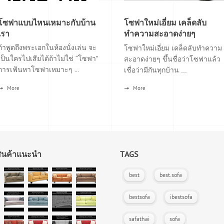
โซฟาแบบไหนเหมาะกับบ้าน
โซฟาใหม่เอี่ยม เคล็ดลับ
เรา
ทำความสะอาดง่ายๆ
ถ้าพูดถึงพระเอกในห้องนั่งเล่น จะ
โซฟาใหม่เอี่ยม เคล็ดลับทำความ
เป็นใครไปเสียได้ถ้าไม่ใช่ “โซฟา”
สะอาดง่ายๆ ขึ้นชื่อว่าโซฟาแล้ว
การเฟ้นหาโซฟาเหมาะๆ ...
เชื่อว่ามีกันทุกบ้าน ...
More
More
สินค้าแนะนำ
TAGS
best
best.sofa
bestsofa
ibestsofa
safathai
sofa