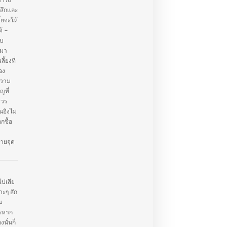
มารถ
้สึกและ
้ยจะให้
ด้ –
ับ
ะมา
ลี้ยงที่
อง
ความ
ญที่
ควร
ิงไม่
กซื้อ
ายจุด
ไปเสีย
าะๆ สัก
น
าะหาก
นั่นก็