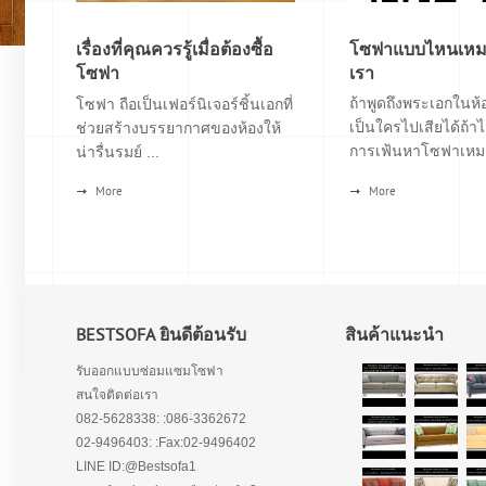
เรื่องที่คุณควรรู้เมื่อต้องซื้อ
โซฟาแบบไหนเหมา
โซฟา
เรา
ถ้าพูดถึงพระเอกในห้อ
โซฟา ถือเป็นเฟอร์นิเจอร์ชิ้นเอกที่
เป็นใครไปเสียได้ถ้าไ
ช่วยสร้างบรรยากาศของห้องให้
การเฟ้นหาโซฟาเหมา
น่ารื่นรมย์ ...
More
More
BESTSOFA ยินดีต้อนรับ
สินค้าแนะนำ
รับออกแบบซ่อมแซมโซฟา
สนใจติดต่อเรา
082-5628338: :086-3362672
02-9496403: :Fax:02-9496402
LINE ID:@Bestsofa1