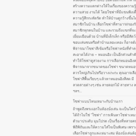
หนังสือบทสุดท้ายจบ บอดี้ของโซฟาก็สา
สร้างความแตกต่างให้ในเรื่องของความรู
ความสวย งามได้ โดยโซฟาที่มีแขนพิงเตี
ความรู้สึกกะทัดรัด ทำให้บ้านดูกว้างขึ้นไ
สมาชิกในบ้าน เลือกโซฟาที่สามารถรองร
สมาชิกทุกคนในบ้าน และรวมถึงแขกที่จ
เยี่ยมเยือนด้วย บ้านที่มีเด็กเล็ก หรือมีสัตว์เ
ชอบเล่นซนหรือทำบ้านเลอะเทอะ ก็อาจต้
พิจารณาโซฟาสีเข้มหรือโซฟาหนังที่ทำ
สะอาดได้ง่าย – หมอนอิง เป็นอีกส่วนสำคั
ทำให้โซฟาดูสวยงาม การเลือกหมอนอิง
พิจารณาจากขนาดของโซฟา ขนาดหมอนอ
ควรใหญ่เกินไปหรือวางเกะกะ คุณอาจเลือ
โซฟาสีพื้นเรียบๆ แล้วหาหมอนอิงสีสด มี
ลวดลายต่างๆ เช่น ลายดอกไม้ ลายทาง ล
ฯลฯ...
โซฟาแบบไหนเหมาะกับบ้านเรา
ถ้าพูดถึงพระเอกในห้องนั่งเล่น จะเป็นใคร
ได้ถ้าไม่ใช่ “โซฟา” การเฟ้นหาโซฟาเหม
ตัวมาประดับ มุมโปรด เป็นเรื่องที่หลายค
พิถีพิถันและให้ความใส่ใจเป็นพิเศษ เพร
เลือกโซฟาถูกและเหมาะสม ห้องนั่งเล่นห้อง