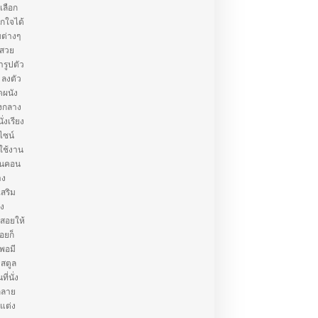
เลือก
กใจได้
บต่างๆ
้สวย
ารูปตัว
 ลงตัว
ดผนัง
างกลาง
งเรียง
ีไซน์
รใช้งาน
บคนคอน
าง
เสริม
อง
้สอยให้
่อยก็
กพอมี
 สตูล
ี่นั่ง
กลาย
้แต่ง