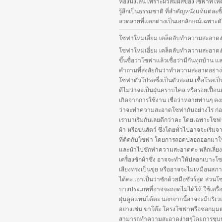
ห้องนั่งเล่น เพราะผิวสัมผัสของโซฟาที่ให
รู้สึกเป็นธรรมชาติ ที่สำคัญหนังแท้แต่ละชิ้
ลวดลายที่แตกต่างเป็นเอกลักษณ์เฉพาะตัว
โซฟาใหม่เอี่ยม เคล็ดลับทำความสะอาดง
โซฟาใหม่เอี่ยม เคล็ดลับทำความสะอาดง
ขึ้นชื่อว่าโซฟาแล้วเชื่อว่ามีกันทุกบ้าน แ
คำถามที่สงสัยกันว่าทำความสะอาดอย่าง
โซฟาตัวโปรดซึ่งเป็นตัวสะสม เชื้อโรคเป็
ดีไม่ว่าจะเป็นฝุ่นคราบไคล หรือรอยเปื้อนต
เกิดจากการใช้งาน เชื่อว่าหลายท่านๆ คงยัง
ว่าจะทำความสะอาดโซฟากันอย่างไร ก่อน
เรามาเริ่มกันเลยดีกว่าคะ โดยเฉพาะโซฟา
ผ้า หรือขนสัตว์ ซึ่งโดยทั่วไปอาจจะเริ่ม
ที่ติดกับโซฟา โดยการถอดปลอกออกมาใ
และนำไปซักทำความสะอาดคะ หลีกเลี่ยง
เครื่องซักผ้าซึ่ง อาจจะทำให้ปลอกเบาะโ
เสียงทรงเป็นขุ่ย หรืออาจจะไม่เหมือนสภ
ได้คะ เอาเป็นว่าซักด้วยมือชัวร์สุด ส่วน
บางประเภทที่อาจจะถอดไม่ได้ให้ ใช้เครื่
ฝุ่นดูดแทนได้คะ นอกจากนี้อาจจะมีบริเว
อย่างเช่น ขาโต๊ะ โครงโซฟาหรือซอกมุมต่
สามารถทำความสะอาดง่ายๆโดยการชุบ