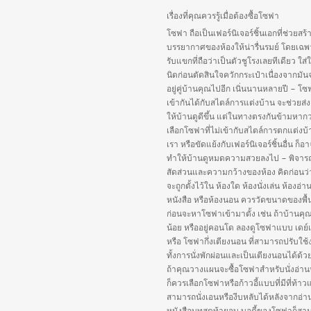
เรื่องที่คุณควรรู้เมื่อต้องซื้อโซฟา
โซฟา ถือเป็นเฟอร์นิเจอร์ชิ้นเอกที่ช่วยสร้
บรรยากาศของห้องให้น่ารื่นรมย์ โดยเฉพ
รับแขกที่ถือว่าเป็นตัวชูโรงเลยทีเดียว ใส่
นิดก่อนตัดสินใจควักกระเป๋าเนื่องจากมัน
อยู่คู่บ้านคุณไปอีก เนิ่นนานหลายปี – โซฟ
เข้ากันได้กับสไตล์การแต่งบ้าน จะช่วยส่ง
ให้บ้านดูดีขึ้น แต่ในทางตรงกันข้ามหากว
เลือกโซฟาที่ไม่เข้ากับสไตล์การตกแต่งบ
เรา หรือขัดแย้งกับเฟอร์นิเจอร์ชิ้นอื่น ก็อ
ทำให้บ้านดูหมดความสวยลงไป – พิจา
สัดส่วนและความกว้างของห้อง คิดก่อนว
จะถูกตั้งไว้ใน ห้องใด ห้องนั่งเล่น ห้องอ่า
หนังสือ หรือห้องนอน ควรวัดขนาดของพื้นท
ก่อนจะหาโซฟาเข้ามาตั้ง เช่น ถ้าบ้านคุณมี
น้อย หรืออยู่คอนโด ลองดูโซฟาแบบ เดย์
หรือ โซฟากึ่งเตียงนอน ที่สามารถปรับใช้
ทั้งการนั่งพักผ่อนและเป็นเตียงนอนได้ด้ว
ถ้าคุณวางแผนจะซื้อโซฟาสำหรับนั่งอ่าน
ก็ควรเลือกโซฟาหรือก้าวอี้แบบที่มีที่ท้า
สามารถนั่งเอนหรืองีบหลับได้หลังจากอ่า