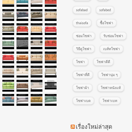
sofabad
sofabed
thaisofa
ซื้อโซฟา
ซ่อมโซฟา
รับซ่อมโซฟา
วิธีดูโซฟา
เบส์ทโซฟา
โซฟา
โซฟาดีดี
โซฟาที่ดี
โซฟานุ่ม ๆ
โซฟาผ้า
โซฟาหนังแท้
โซฟาเบด
โซฟาเบท
เรื่องใหม่ล่าสุด