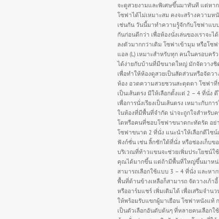
จะดูสวยงามและพิเศษขึ้นมาทันที แต่หาก
โซฟาได้ไม่เหมาะสม คงจะสร้างความหนั
เช่นกัน วันนี้มาทำความรู้จักกับโซฟาแบ
กันก่อนดีกว่า เพื่อห้องนั่งเล่นของเราจะได
ลงตัวมากกว่าเดิม โซฟาเข้ามุม หรือโซฟ
แอล (L) เหมาะสำหรับทุก คนในครอบครัว
ได้ง่ายกับบ้านที่มีขนาดใหญ่ มักจัดวางชิ
เพื่อทำให้ห้องดูสวยเป็นสัดส่วนหรือจัดว
ห้อง อวดความสวยชวนสะดุดตา โซฟาที่นั่
เป็นเส้นตรง มีให้เลือกตั้งแต่ 2 – 4 ที่นั่ง ด
เพื่อการนั่งเรียงเป็นเส้นตรง เหมาะกับกา
ในห้องที่มีพื้นที่จำกัด น่าจะถูกใจสำหรั
โดหรือคนที่ชอบโซฟาขนาดกะทัดรัด อย่
โซฟาขนาด 2 ที่นั่ง แนะนำให้เลือกดีไซน์
ฟังก์ชั่น เช่น ลิ้กชักใต้ที่นั่ง หรือช่องเก็บข
บริเวณที่ท้าวแขนจะช่วยเพิ่มประโยชน์ใช
คุณได้มากขึ้น แต่ถ้ามีพื้นที่ใหญ่ขึ้นมาหน
สามารถเลือกใช้แบบ 3 – 4 ที่นั่ง และหา
พื้นที่ด้านข้างเหลือก็สามารถ จัดวางเก้าอี้
หรืออาร์มแชร์ เพิ่มเติมได้ เพื่อเสริมจำนวนท
ให้พร้อมรับแขกผู้มาเยือน โซฟาหนังแท้ 
เป็นตัวเลือกอันดับต้นๆ ที่หลายคนเลือกใช