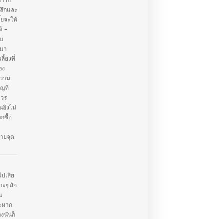
มารถ
้สึกและ
้ยจะให้
ด้ –
ับ
ะมา
ลี้ยงที่
อง
ความ
ญที่
ควร
ิงไม่
กซื้อ
ายจุด
ไปเสีย
าะๆ สัก
น
าะหาก
นั่นก็