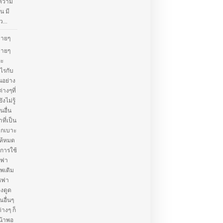
้ความ
น มี
...
่ายๆ
่ายๆ
ละ
ไรกับ
นอย่าง
่างๆที่
ไม่รู้
อื่น
ที่เป็น
จากเบาะ
ห้หมด
การใช้
ซฟา
าพเดิม
โซฟา
องดูด
ณอื่นๆ
างๆ ก็
น้าพอ