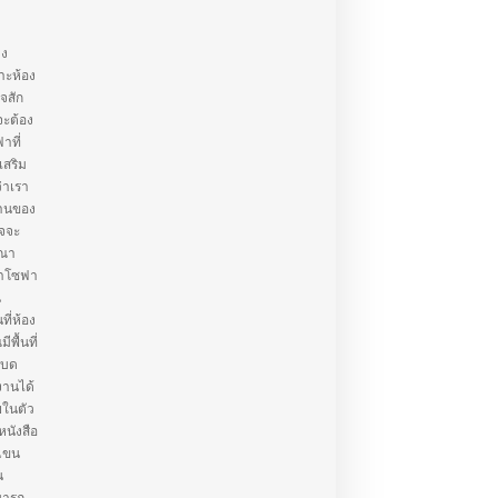
าง
าะห้อง
ใจสัก
จะต้อง
าที่
เสริม
่าเรา
้านของ
าจจะ
รณา
่าโซฟา
น
ี่ห้อง
พื้นที่
เบด
งานได้
ยในตัว
หนังสือ
วแขน
น