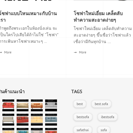
โซฟาแบบไหนเหมาะกับบ้าน
โซฟาใหม่เอี่ยม เคล็ดลับ
เรา
ทำความสะอาดง่ายๆ
ถ้าพูดถึงพระเอกในห้องนั่งเล่น จะ
โซฟาใหม่เอี่ยม เคล็ดลับทำความ
เป็นใครไปเสียได้ถ้าไม่ใช่ “โซฟา”
สะอาดง่ายๆ ขึ้นชื่อว่าโซฟาแล้ว
การเฟ้นหาโซฟาเหมาะๆ ...
เชื่อว่ามีกันทุกบ้าน ...
More
More
สินค้าแนะนำ
TAGS
best
best.sofa
bestsofa
ibestsofa
safathai
sofa