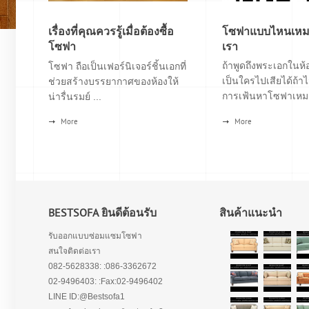
เรื่องที่คุณควรรู้เมื่อต้องซื้อ
โซฟาแบบไหนเหมา
โซฟา
เรา
ถ้าพูดถึงพระเอกในห้อ
โซฟา ถือเป็นเฟอร์นิเจอร์ชิ้นเอกที่
เป็นใครไปเสียได้ถ้าไ
ช่วยสร้างบรรยากาศของห้องให้
การเฟ้นหาโซฟาเหมา
น่ารื่นรมย์ ...
More
More
BESTSOFA ยินดีต้อนรับ
สินค้าแนะนำ
รับออกแบบซ่อมแซมโซฟา
สนใจติดต่อเรา
082-5628338: :086-3362672
02-9496403: :Fax:02-9496402
LINE ID:@Bestsofa1