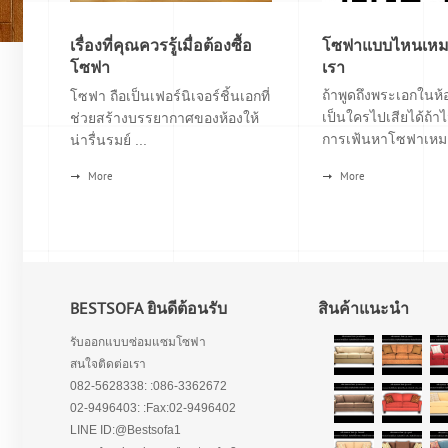
เรื่องที่คุณควรรู้เมื่อต้องซื้อ
โซฟาแบบไหนเหมา
โซฟา
เรา
ถ้าพูดถึงพระเอกในห้อ
โซฟา ถือเป็นเฟอร์นิเจอร์ชิ้นเอกที่
เป็นใครไปเสียได้ถ้าไ
ช่วยสร้างบรรยากาศของห้องให้
การเฟ้นหาโซฟาเหมา
น่ารื่นรมย์ ...
More
More
BESTSOFA ยินดีต้อนรับ
สินค้าแนะนำ
รับออกแบบซ่อมแซมโซฟา
สนใจติดต่อเรา
082-5628338: :086-3362672
02-9496403: :Fax:02-9496402
LINE ID:@Bestsofa1