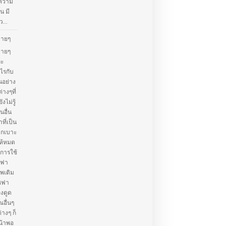
้ความ
น มี
...
่ายๆ
่ายๆ
ละ
ไรกับ
นอย่าง
่างๆที่
ไม่รู้
อื่น
ที่เป็น
จากเบาะ
ห้หมด
การใช้
ซฟา
าพเดิม
โซฟา
องดูด
ณอื่นๆ
างๆ ก็
น้าพอ