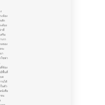
าง
าะห้อง
ใจสัก
จะต้อง
าที่
เสริม
่าเรา
้านของ
าจจะ
รณา
่าโซฟา
น
ี่ห้อง
พื้นที่
เบด
งานได้
ยในตัว
หนังสือ
วแขน
น