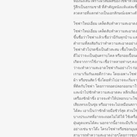
ห้องนั่งเล่น เพราะผิวสัมผัสของโซฟาที่ให
รู้สึกเป็นธรรมชาติ ที่สำคัญหนังแท้แต่ละชิ้
ลวดลายที่แตกต่างเป็นเอกลักษณ์เฉพาะตัว
โซฟาใหม่เอี่ยม เคล็ดลับทำความสะอาดง
โซฟาใหม่เอี่ยม เคล็ดลับทำความสะอาดง
ขึ้นชื่อว่าโซฟาแล้วเชื่อว่ามีกันทุกบ้าน แ
คำถามที่สงสัยกันว่าทำความสะอาดอย่าง
โซฟาตัวโปรดซึ่งเป็นตัวสะสม เชื้อโรคเป็
ดีไม่ว่าจะเป็นฝุ่นคราบไคล หรือรอยเปื้อนต
เกิดจากการใช้งาน เชื่อว่าหลายท่านๆ คงยัง
ว่าจะทำความสะอาดโซฟากันอย่างไร ก่อน
เรามาเริ่มกันเลยดีกว่าคะ โดยเฉพาะโซฟา
ผ้า หรือขนสัตว์ ซึ่งโดยทั่วไปอาจจะเริ่ม
ที่ติดกับโซฟา โดยการถอดปลอกออกมาใ
และนำไปซักทำความสะอาดคะ หลีกเลี่ยง
เครื่องซักผ้าซึ่ง อาจจะทำให้ปลอกเบาะโ
เสียงทรงเป็นขุ่ย หรืออาจจะไม่เหมือนสภ
ได้คะ เอาเป็นว่าซักด้วยมือชัวร์สุด ส่วน
บางประเภทที่อาจจะถอดไม่ได้ให้ ใช้เครื่
ฝุ่นดูดแทนได้คะ นอกจากนี้อาจจะมีบริเว
อย่างเช่น ขาโต๊ะ โครงโซฟาหรือซอกมุมต่
สามารถทำความสะอาดง่ายๆโดยการชุบ