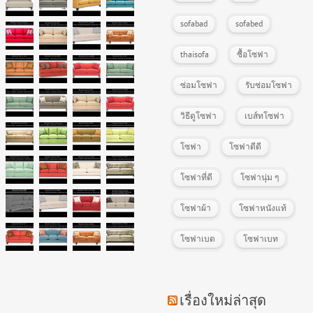
sofabad
sofabed
thaisofa
ซื้อโซฟา
ซ่อมโซฟา
รับซ่อมโซฟา
วิธีดูโซฟา
เบส์ทโซฟา
โซฟา
โซฟาดีดี
โซฟาที่ดี
โซฟานุ่ม ๆ
โซฟาผ้า
โซฟาหนังแท้
โซฟาเบด
โซฟาเบท
เรื่องใหม่ล่าสุด