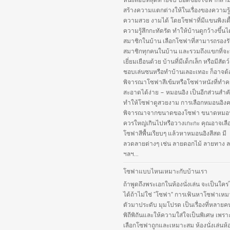
หนังสือบทสุดท้ายจบ บอดี้ของโซฟาก็สา
สร้างความแตกต่างให้ในเรื่องของความรู
ความสวย งามได้ โดยโซฟาที่มีแขนพิงเตี
ความรู้สึกกะทัดรัด ทำให้บ้านดูกว้างขึ้นไ
สมาชิกในบ้าน เลือกโซฟาที่สามารถรองร
สมาชิกทุกคนในบ้าน และรวมถึงแขกที่จ
เยี่ยมเยือนด้วย บ้านที่มีเด็กเล็ก หรือมีสัตว์เ
ชอบเล่นซนหรือทำบ้านเลอะเทอะ ก็อาจต้
พิจารณาโซฟาสีเข้มหรือโซฟาหนังที่ทำ
สะอาดได้ง่าย – หมอนอิง เป็นอีกส่วนสำคั
ทำให้โซฟาดูสวยงาม การเลือกหมอนอิง
พิจารณาจากขนาดของโซฟา ขนาดหมอนอ
ควรใหญ่เกินไปหรือวางเกะกะ คุณอาจเลือ
โซฟาสีพื้นเรียบๆ แล้วหาหมอนอิงสีสด มี
ลวดลายต่างๆ เช่น ลายดอกไม้ ลายทาง ล
ฯลฯ...
โซฟาแบบไหนเหมาะกับบ้านเรา
ถ้าพูดถึงพระเอกในห้องนั่งเล่น จะเป็นใคร
ได้ถ้าไม่ใช่ “โซฟา” การเฟ้นหาโซฟาเหม
ตัวมาประดับ มุมโปรด เป็นเรื่องที่หลายค
พิถีพิถันและให้ความใส่ใจเป็นพิเศษ เพร
เลือกโซฟาถูกและเหมาะสม ห้องนั่งเล่นห้อง