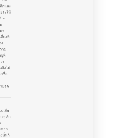
มารถ
้สึกและ
้ยจะให้
ด้ –
ับ
ะมา
ลี้ยงที่
อง
ความ
ญที่
ควร
ิงไม่
กซื้อ
ายจุด
ไปเสีย
าะๆ สัก
น
าะหาก
นั่นก็