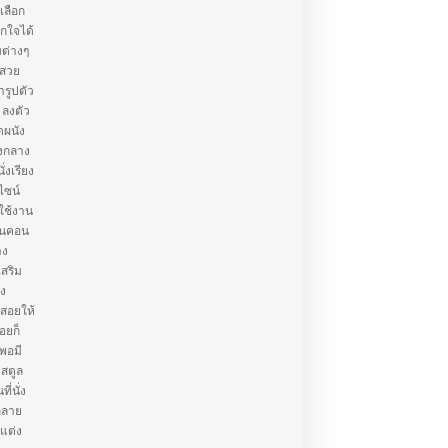
เลือก
กใจได้
บต่างๆ
้สวย
ารูปตัว
 ลงตัว
ดผนัง
างกลาง
งเรียง
ีไซน์
รใช้งาน
บคนคอน
าง
เสริม
อง
้สอยให้
่อยก็
กพอมี
 สตูล
ี่นั่ง
กลาย
้แต่ง