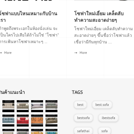
โซฟาแบบไหนเหมาะกับบ้าน
โซฟาใหม่เอี่ยม เคล็ดลับ
เรา
ทำความสะอาดง่ายๆ
ถ้าพูดถึงพระเอกในห้องนั่งเล่น จะ
โซฟาใหม่เอี่ยม เคล็ดลับทำความ
เป็นใครไปเสียได้ถ้าไม่ใช่ “โซฟา”
สะอาดง่ายๆ ขึ้นชื่อว่าโซฟาแล้ว
การเฟ้นหาโซฟาเหมาะๆ ...
เชื่อว่ามีกันทุกบ้าน ...
More
More
สินค้าแนะนำ
TAGS
best
best.sofa
bestsofa
ibestsofa
safathai
sofa