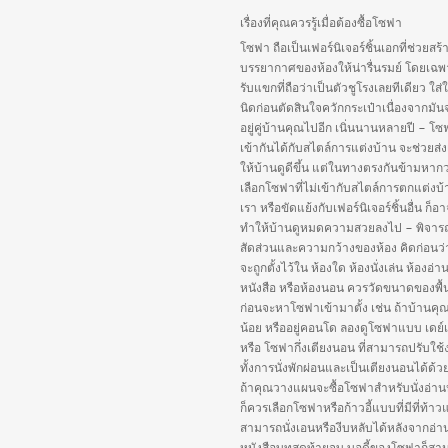
เรื่องที่คุณควรรู้เมื่อต้องซื้อโซฟา
โซฟา ถือเป็นเฟอร์นิเจอร์ชิ้นเอกที่ช่วยสร้
บรรยากาศของห้องให้น่ารื่นรมย์ โดยเฉพ
รับแขกที่ถือว่าเป็นตัวชูโรงเลยทีเดียว ใส่
นิดก่อนตัดสินใจควักกระเป๋าเนื่องจากมัน
อยู่คู่บ้านคุณไปอีก เนิ่นนานหลายปี – โซฟ
เข้ากันได้กับสไตล์การแต่งบ้าน จะช่วยส่ง
ให้บ้านดูดีขึ้น แต่ในทางตรงกันข้ามหากว
เลือกโซฟาที่ไม่เข้ากับสไตล์การตกแต่งบ
เรา หรือขัดแย้งกับเฟอร์นิเจอร์ชิ้นอื่น ก็อ
ทำให้บ้านดูหมดความสวยลงไป – พิจา
สัดส่วนและความกว้างของห้อง คิดก่อนว
จะถูกตั้งไว้ใน ห้องใด ห้องนั่งเล่น ห้องอ่า
หนังสือ หรือห้องนอน ควรวัดขนาดของพื้นท
ก่อนจะหาโซฟาเข้ามาตั้ง เช่น ถ้าบ้านคุณมี
น้อย หรืออยู่คอนโด ลองดูโซฟาแบบ เดย์
หรือ โซฟากึ่งเตียงนอน ที่สามารถปรับใช้
ทั้งการนั่งพักผ่อนและเป็นเตียงนอนได้ด้ว
ถ้าคุณวางแผนจะซื้อโซฟาสำหรับนั่งอ่าน
ก็ควรเลือกโซฟาหรือก้าวอี้แบบที่มีที่ท้า
สามารถนั่งเอนหรืองีบหลับได้หลังจากอ่า