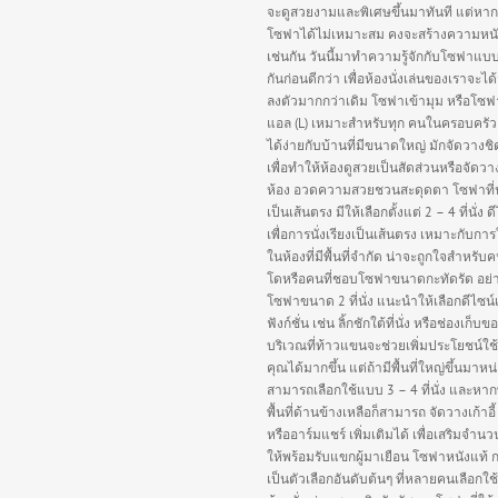
จะดูสวยงามและพิเศษขึ้นมาทันที แต่หาก
โซฟาได้ไม่เหมาะสม คงจะสร้างความหนั
เช่นกัน วันนี้มาทำความรู้จักกับโซฟาแบ
กันก่อนดีกว่า เพื่อห้องนั่งเล่นของเราจะได
ลงตัวมากกว่าเดิม โซฟาเข้ามุม หรือโซฟ
แอล (L) เหมาะสำหรับทุก คนในครอบครัว
ได้ง่ายกับบ้านที่มีขนาดใหญ่ มักจัดวางชิ
เพื่อทำให้ห้องดูสวยเป็นสัดส่วนหรือจัดว
ห้อง อวดความสวยชวนสะดุดตา โซฟาที่นั่
เป็นเส้นตรง มีให้เลือกตั้งแต่ 2 – 4 ที่นั่ง ด
เพื่อการนั่งเรียงเป็นเส้นตรง เหมาะกับกา
ในห้องที่มีพื้นที่จำกัด น่าจะถูกใจสำหรั
โดหรือคนที่ชอบโซฟาขนาดกะทัดรัด อย่
โซฟาขนาด 2 ที่นั่ง แนะนำให้เลือกดีไซน์
ฟังก์ชั่น เช่น ลิ้กชักใต้ที่นั่ง หรือช่องเก็บข
บริเวณที่ท้าวแขนจะช่วยเพิ่มประโยชน์ใช
คุณได้มากขึ้น แต่ถ้ามีพื้นที่ใหญ่ขึ้นมาหน
สามารถเลือกใช้แบบ 3 – 4 ที่นั่ง และหา
พื้นที่ด้านข้างเหลือก็สามารถ จัดวางเก้าอี้
หรืออาร์มแชร์ เพิ่มเติมได้ เพื่อเสริมจำนวนท
ให้พร้อมรับแขกผู้มาเยือน โซฟาหนังแท้ 
เป็นตัวเลือกอันดับต้นๆ ที่หลายคนเลือกใช