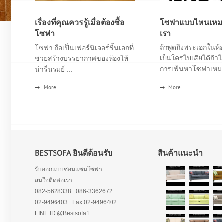
เรื่องที่คุณควรรู้เมื่อต้องซื้อ
โซฟาแบบไหนเหมา
โซฟา
เรา
ถ้าพูดถึงพระเอกในห้อ
โซฟา ถือเป็นเฟอร์นิเจอร์ชิ้นเอกที่
เป็นใครไปเสียได้ถ้าไ
ช่วยสร้างบรรยากาศของห้องให้
การเฟ้นหาโซฟาเหมา
น่ารื่นรมย์ ...
More
More
BESTSOFA ยินดีต้อนรับ
สินค้าแนะนำ
รับออกแบบซ่อมแซมโซฟา
สนใจติดต่อเรา
082-5628338: :086-3362672
02-9496403: :Fax:02-9496402
LINE ID:@Bestsofa1