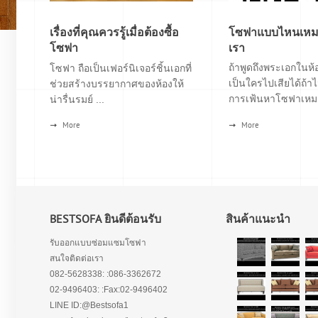
เรื่องที่คุณควรรู้เมื่อต้องซื้อ
โซฟาแบบไหนเหมา
โซฟา
เรา
ถ้าพูดถึงพระเอกในห้อ
โซฟา ถือเป็นเฟอร์นิเจอร์ชิ้นเอกที่
เป็นใครไปเสียได้ถ้าไ
ช่วยสร้างบรรยากาศของห้องให้
การเฟ้นหาโซฟาเหมา
น่ารื่นรมย์ ...
More
More
BESTSOFA ยินดีต้อนรับ
สินค้าแนะนำ
รับออกแบบซ่อมแซมโซฟา
สนใจติดต่อเรา
082-5628338: :086-3362672
02-9496403: :Fax:02-9496402
LINE ID:@Bestsofa1