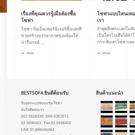
เรื่องที่คุณควรรู้เมื่อต้องซื้อ
โซฟาแบบไหนเหมา
โซฟา
เรา
ถ้าพูดถึงพระเอกในห้อ
โซฟา ถือเป็นเฟอร์นิเจอร์ชิ้นเอกที่
เป็นใครไปเสียได้ถ้าไ
ช่วยสร้างบรรยากาศของห้องให้
การเฟ้นหาโซฟาเหมา
น่ารื่นรมย์ ...
More
More
BESTSOFA ยินดีต้อนรับ
สินค้าแนะนำ
รับออกแบบซ่อมแซมโซฟา
สนใจติดต่อเรา
082-5628338: :086-3362672
02-9496403: :Fax:02-9496402
LINE ID:@Bestsofa1