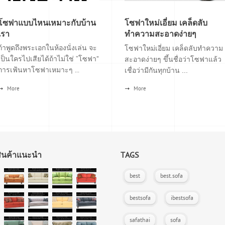
โซฟาแบบไหนเหมาะกับบ้าน
โซฟาใหม่เอี่ยม เคล็ดลับ
เรา
ทำความสะอาดง่ายๆ
ถ้าพูดถึงพระเอกในห้องนั่งเล่น จะ
โซฟาใหม่เอี่ยม เคล็ดลับทำความ
เป็นใครไปเสียได้ถ้าไม่ใช่ “โซฟา”
สะอาดง่ายๆ ขึ้นชื่อว่าโซฟาแล้ว
การเฟ้นหาโซฟาเหมาะๆ ...
เชื่อว่ามีกันทุกบ้าน ...
More
More
สินค้าแนะนำ
TAGS
best
best.sofa
bestsofa
ibestsofa
safathai
sofa