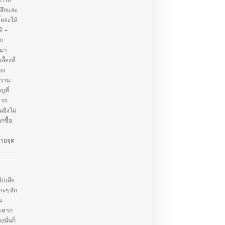
มารถ
้สึกและ
้ยจะให้
ด้ –
ับ
ะมา
ลี้ยงที่
อง
ความ
ญที่
ควร
ิงไม่
กซื้อ
ายจุด
ไปเสีย
าะๆ สัก
น
าะหาก
นั่นก็