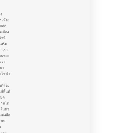
าง
าะห้อง
ใจสัก
จะต้อง
าที่
เสริม
่าเรา
้านของ
าจจะ
รณา
่าโซฟา
น
ี่ห้อง
พื้นที่
เบด
งานได้
ยในตัว
หนังสือ
วแขน
น