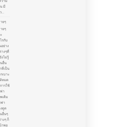
้ความ
น มี
...
่ายๆ
่ายๆ
ละ
ไรกับ
นอย่าง
่างๆที่
ไม่รู้
อื่น
ที่เป็น
จากเบาะ
ห้หมด
การใช้
ซฟา
าพเดิม
โซฟา
องดูด
ณอื่นๆ
างๆ ก็
น้าพอ