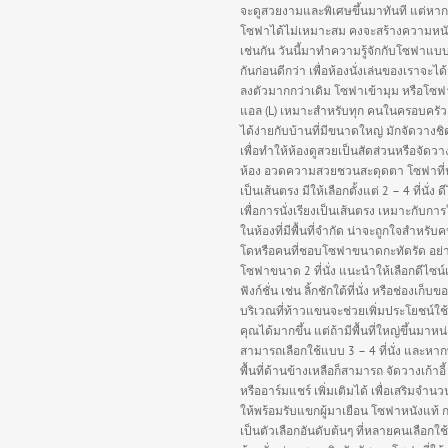
จะดูสวยงามและพิเศษขึ้นมาทันที แต่หาก
โซฟาได้ไม่เหมาะสม คงจะสร้างความหนั
เช่นกัน วันนี้มาทำความรู้จักกับโซฟาแบ
กันก่อนดีกว่า เพื่อห้องนั่งเล่นของเราจะได
ลงตัวมากกว่าเดิม โซฟาเข้ามุม หรือโซฟ
แอล (L) เหมาะสำหรับทุก คนในครอบครัว
ได้ง่ายกับบ้านที่มีขนาดใหญ่ มักจัดวางชิ
เพื่อทำให้ห้องดูสวยเป็นสัดส่วนหรือจัดว
ห้อง อวดความสวยชวนสะดุดตา โซฟาที่นั่
เป็นเส้นตรง มีให้เลือกตั้งแต่ 2 – 4 ที่นั่ง ด
เพื่อการนั่งเรียงเป็นเส้นตรง เหมาะกับกา
ในห้องที่มีพื้นที่จำกัด น่าจะถูกใจสำหรั
โดหรือคนที่ชอบโซฟาขนาดกะทัดรัด อย่
โซฟาขนาด 2 ที่นั่ง แนะนำให้เลือกดีไซน์
ฟังก์ชั่น เช่น ลิ้กชักใต้ที่นั่ง หรือช่องเก็บข
บริเวณที่ท้าวแขนจะช่วยเพิ่มประโยชน์ใช
คุณได้มากขึ้น แต่ถ้ามีพื้นที่ใหญ่ขึ้นมาหน
สามารถเลือกใช้แบบ 3 – 4 ที่นั่ง และหา
พื้นที่ด้านข้างเหลือก็สามารถ จัดวางเก้าอี้
หรืออาร์มแชร์ เพิ่มเติมได้ เพื่อเสริมจำนวนท
ให้พร้อมรับแขกผู้มาเยือน โซฟาหนังแท้ 
เป็นตัวเลือกอันดับต้นๆ ที่หลายคนเลือกใช