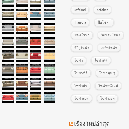
sofabad
sofabed
thaisofa
ซื้อโซฟา
ซ่อมโซฟา
รับซ่อมโซฟา
วิธีดูโซฟา
เบส์ทโซฟา
โซฟา
โซฟาดีดี
โซฟาที่ดี
โซฟานุ่ม ๆ
โซฟาผ้า
โซฟาหนังแท้
โซฟาเบด
โซฟาเบท
เรื่องใหม่ล่าสุด