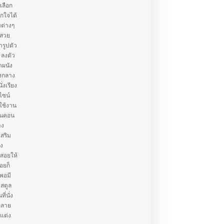
เลือก
กใจได้
บต่างๆ
้สวย
ารูปตัว
 ลงตัว
ดผนัง
างกลาง
งเรียง
ีไซน์
รใช้งาน
บคนคอน
าง
เสริม
อง
้สอยให้
่อยก็
กพอมี
 สตูล
ี่นั่ง
กลาย
้แต่ง