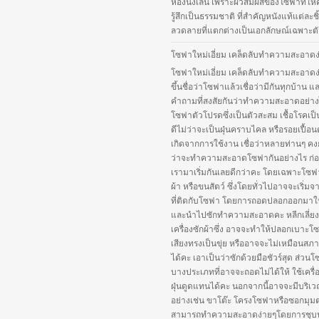
ห้องนั่งเล่น เพราะผิวสัมผัสของโซฟาที่ให
รู้สึกเป็นธรรมชาติ ที่สำคัญหนังแท้แต่ละชิ้
ลวดลายที่แตกต่างเป็นเอกลักษณ์เฉพาะตัว
โซฟาใหม่เอี่ยม เคล็ดลับทำความสะอาดง
โซฟาใหม่เอี่ยม เคล็ดลับทำความสะอาดง
ขึ้นชื่อว่าโซฟาแล้วเชื่อว่ามีกันทุกบ้าน แ
คำถามที่สงสัยกันว่าทำความสะอาดอย่าง
โซฟาตัวโปรดซึ่งเป็นตัวสะสม เชื้อโรคเป็
ดีไม่ว่าจะเป็นฝุ่นคราบไคล หรือรอยเปื้อนต
เกิดจากการใช้งาน เชื่อว่าหลายท่านๆ คงยัง
ว่าจะทำความสะอาดโซฟากันอย่างไร ก่อน
เรามาเริ่มกันเลยดีกว่าคะ โดยเฉพาะโซฟา
ผ้า หรือขนสัตว์ ซึ่งโดยทั่วไปอาจจะเริ่ม
ที่ติดกับโซฟา โดยการถอดปลอกออกมาใ
และนำไปซักทำความสะอาดคะ หลีกเลี่ยง
เครื่องซักผ้าซึ่ง อาจจะทำให้ปลอกเบาะโ
เสียงทรงเป็นขุ่ย หรืออาจจะไม่เหมือนสภ
ได้คะ เอาเป็นว่าซักด้วยมือชัวร์สุด ส่วน
บางประเภทที่อาจจะถอดไม่ได้ให้ ใช้เครื่
ฝุ่นดูดแทนได้คะ นอกจากนี้อาจจะมีบริเว
อย่างเช่น ขาโต๊ะ โครงโซฟาหรือซอกมุมต่
สามารถทำความสะอาดง่ายๆโดยการชุบ