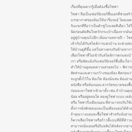
เรื่องที่คุณควรรู้เมื่อต้องซื้อโซฟา
โซฟา ถือเป็นเฟอร์นิเจอร์ชิ้นเอกที่ช่วยสร้
บรรยากาศของห้องให้น่ารื่นรมย์ โดยเฉพ
รับแขกที่ถือว่าเป็นตัวชูโรงเลยทีเดียว ใส่
นิดก่อนตัดสินใจควักกระเป๋าเนื่องจากมัน
อยู่คู่บ้านคุณไปอีก เนิ่นนานหลายปี – โซฟ
เข้ากันได้กับสไตล์การแต่งบ้าน จะช่วยส่ง
ให้บ้านดูดีขึ้น แต่ในทางตรงกันข้ามหากว
เลือกโซฟาที่ไม่เข้ากับสไตล์การตกแต่งบ
เรา หรือขัดแย้งกับเฟอร์นิเจอร์ชิ้นอื่น ก็อ
ทำให้บ้านดูหมดความสวยลงไป – พิจา
สัดส่วนและความกว้างของห้อง คิดก่อนว
จะถูกตั้งไว้ใน ห้องใด ห้องนั่งเล่น ห้องอ่า
หนังสือ หรือห้องนอน ควรวัดขนาดของพื้นท
ก่อนจะหาโซฟาเข้ามาตั้ง เช่น ถ้าบ้านคุณมี
น้อย หรืออยู่คอนโด ลองดูโซฟาแบบ เดย์
หรือ โซฟากึ่งเตียงนอน ที่สามารถปรับใช้
ทั้งการนั่งพักผ่อนและเป็นเตียงนอนได้ด้ว
ถ้าคุณวางแผนจะซื้อโซฟาสำหรับนั่งอ่าน
ก็ควรเลือกโซฟาหรือก้าวอี้แบบที่มีที่ท้า
สามารถนั่งเอนหรืองีบหลับได้หลังจากอ่า