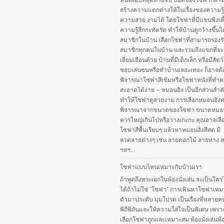
หนังสือบทสุดท้ายจบ บอดี้ของโซฟาก็สา
สร้างความแตกต่างให้ในเรื่องของความรู
ความสวย งามได้ โดยโซฟาที่มีแขนพิงเตี
ความรู้สึกกะทัดรัด ทำให้บ้านดูกว้างขึ้นไ
สมาชิกในบ้าน เลือกโซฟาที่สามารถรองร
สมาชิกทุกคนในบ้าน และรวมถึงแขกที่จ
เยี่ยมเยือนด้วย บ้านที่มีเด็กเล็ก หรือมีสัตว์เ
ชอบเล่นซนหรือทำบ้านเลอะเทอะ ก็อาจต้
พิจารณาโซฟาสีเข้มหรือโซฟาหนังที่ทำ
สะอาดได้ง่าย – หมอนอิง เป็นอีกส่วนสำคั
ทำให้โซฟาดูสวยงาม การเลือกหมอนอิง
พิจารณาจากขนาดของโซฟา ขนาดหมอนอ
ควรใหญ่เกินไปหรือวางเกะกะ คุณอาจเลือ
โซฟาสีพื้นเรียบๆ แล้วหาหมอนอิงสีสด มี
ลวดลายต่างๆ เช่น ลายดอกไม้ ลายทาง ล
ฯลฯ...
โซฟาแบบไหนเหมาะกับบ้านเรา
ถ้าพูดถึงพระเอกในห้องนั่งเล่น จะเป็นใคร
ได้ถ้าไม่ใช่ “โซฟา” การเฟ้นหาโซฟาเหม
ตัวมาประดับ มุมโปรด เป็นเรื่องที่หลายค
พิถีพิถันและให้ความใส่ใจเป็นพิเศษ เพร
เลือกโซฟาถูกและเหมาะสม ห้องนั่งเล่นห้อง