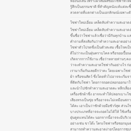
ห้องนั่งเล่น เพราะผิวสัมผัสของโซฟาที่ให
รู้สึกเป็นธรรมชาติ ที่สำคัญหนังแท้แต่ละชิ้
ลวดลายที่แตกต่างเป็นเอกลักษณ์เฉพาะตัว
โซฟาใหม่เอี่ยม เคล็ดลับทำความสะอาดง
โซฟาใหม่เอี่ยม เคล็ดลับทำความสะอาดง
ขึ้นชื่อว่าโซฟาแล้วเชื่อว่ามีกันทุกบ้าน แ
คำถามที่สงสัยกันว่าทำความสะอาดอย่าง
โซฟาตัวโปรดซึ่งเป็นตัวสะสม เชื้อโรคเป็
ดีไม่ว่าจะเป็นฝุ่นคราบไคล หรือรอยเปื้อนต
เกิดจากการใช้งาน เชื่อว่าหลายท่านๆ คงยัง
ว่าจะทำความสะอาดโซฟากันอย่างไร ก่อน
เรามาเริ่มกันเลยดีกว่าคะ โดยเฉพาะโซฟา
ผ้า หรือขนสัตว์ ซึ่งโดยทั่วไปอาจจะเริ่ม
ที่ติดกับโซฟา โดยการถอดปลอกออกมาใ
และนำไปซักทำความสะอาดคะ หลีกเลี่ยง
เครื่องซักผ้าซึ่ง อาจจะทำให้ปลอกเบาะโ
เสียงทรงเป็นขุ่ย หรืออาจจะไม่เหมือนสภ
ได้คะ เอาเป็นว่าซักด้วยมือชัวร์สุด ส่วน
บางประเภทที่อาจจะถอดไม่ได้ให้ ใช้เครื่
ฝุ่นดูดแทนได้คะ นอกจากนี้อาจจะมีบริเว
อย่างเช่น ขาโต๊ะ โครงโซฟาหรือซอกมุมต่
สามารถทำความสะอาดง่ายๆโดยการชุบ