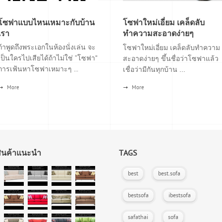
โซฟาแบบไหนเหมาะกับบ้าน
โซฟาใหม่เอี่ยม เคล็ดลับ
เรา
ทำความสะอาดง่ายๆ
ถ้าพูดถึงพระเอกในห้องนั่งเล่น จะ
โซฟาใหม่เอี่ยม เคล็ดลับทำความ
เป็นใครไปเสียได้ถ้าไม่ใช่ “โซฟา”
สะอาดง่ายๆ ขึ้นชื่อว่าโซฟาแล้ว
การเฟ้นหาโซฟาเหมาะๆ ...
เชื่อว่ามีกันทุกบ้าน ...
More
More
สินค้าแนะนำ
TAGS
best
best.sofa
bestsofa
ibestsofa
safathai
sofa