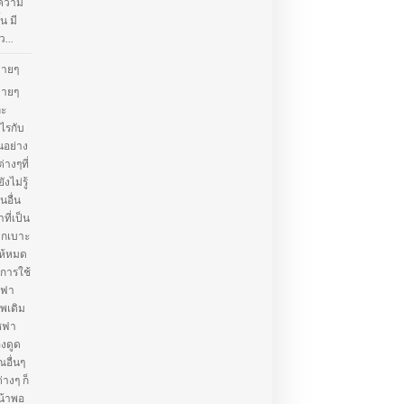
้ความ
น มี
...
่ายๆ
่ายๆ
ละ
ไรกับ
นอย่าง
่างๆที่
ไม่รู้
อื่น
ที่เป็น
จากเบาะ
ห้หมด
การใช้
ซฟา
าพเดิม
โซฟา
องดูด
ณอื่นๆ
างๆ ก็
น้าพอ