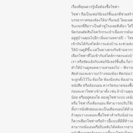
เรื่องที่คุณควรรู้เมื่อต้องซื้อโซฟา
โซฟา ถือเป็นเฟอร์นิเจอร์ชิ้นเอกที่ช่วยสร้
บรรยากาศของห้องให้น่ารื่นรมย์ โดยเฉพ
รับแขกที่ถือว่าเป็นตัวชูโรงเลยทีเดียว ใส่
นิดก่อนตัดสินใจควักกระเป๋าเนื่องจากมัน
อยู่คู่บ้านคุณไปอีก เนิ่นนานหลายปี – โซฟ
เข้ากันได้กับสไตล์การแต่งบ้าน จะช่วยส่ง
ให้บ้านดูดีขึ้น แต่ในทางตรงกันข้ามหากว
เลือกโซฟาที่ไม่เข้ากับสไตล์การตกแต่งบ
เรา หรือขัดแย้งกับเฟอร์นิเจอร์ชิ้นอื่น ก็อ
ทำให้บ้านดูหมดความสวยลงไป – พิจา
สัดส่วนและความกว้างของห้อง คิดก่อนว
จะถูกตั้งไว้ใน ห้องใด ห้องนั่งเล่น ห้องอ่า
หนังสือ หรือห้องนอน ควรวัดขนาดของพื้นท
ก่อนจะหาโซฟาเข้ามาตั้ง เช่น ถ้าบ้านคุณมี
น้อย หรืออยู่คอนโด ลองดูโซฟาแบบ เดย์
หรือ โซฟากึ่งเตียงนอน ที่สามารถปรับใช้
ทั้งการนั่งพักผ่อนและเป็นเตียงนอนได้ด้ว
ถ้าคุณวางแผนจะซื้อโซฟาสำหรับนั่งอ่าน
ก็ควรเลือกโซฟาหรือก้าวอี้แบบที่มีที่ท้า
สามารถนั่งเอนหรืองีบหลับได้หลังจากอ่า