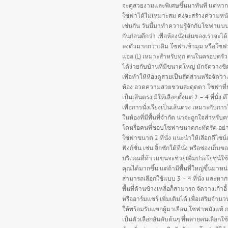
จะดูสวยงามและพิเศษขึ้นมาทันที แต่หาก
โซฟาได้ไม่เหมาะสม คงจะสร้างความหนั
เช่นกัน วันนี้มาทำความรู้จักกับโซฟาแบ
กันก่อนดีกว่า เพื่อห้องนั่งเล่นของเราจะได
ลงตัวมากกว่าเดิม โซฟาเข้ามุม หรือโซฟ
แอล (L) เหมาะสำหรับทุก คนในครอบครัว
ได้ง่ายกับบ้านที่มีขนาดใหญ่ มักจัดวางชิ
เพื่อทำให้ห้องดูสวยเป็นสัดส่วนหรือจัดว
ห้อง อวดความสวยชวนสะดุดตา โซฟาที่นั่
เป็นเส้นตรง มีให้เลือกตั้งแต่ 2 – 4 ที่นั่ง ด
เพื่อการนั่งเรียงเป็นเส้นตรง เหมาะกับกา
ในห้องที่มีพื้นที่จำกัด น่าจะถูกใจสำหรั
โดหรือคนที่ชอบโซฟาขนาดกะทัดรัด อย่
โซฟาขนาด 2 ที่นั่ง แนะนำให้เลือกดีไซน์
ฟังก์ชั่น เช่น ลิ้กชักใต้ที่นั่ง หรือช่องเก็บข
บริเวณที่ท้าวแขนจะช่วยเพิ่มประโยชน์ใช
คุณได้มากขึ้น แต่ถ้ามีพื้นที่ใหญ่ขึ้นมาหน
สามารถเลือกใช้แบบ 3 – 4 ที่นั่ง และหา
พื้นที่ด้านข้างเหลือก็สามารถ จัดวางเก้าอี้
หรืออาร์มแชร์ เพิ่มเติมได้ เพื่อเสริมจำนวนท
ให้พร้อมรับแขกผู้มาเยือน โซฟาหนังแท้ 
เป็นตัวเลือกอันดับต้นๆ ที่หลายคนเลือกใช