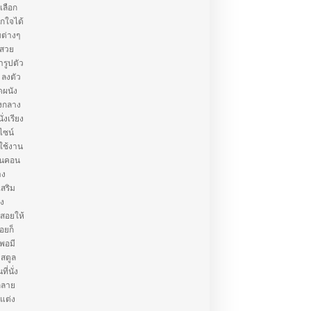
เลือก
กใจได้
บต่างๆ
้สวย
ารูปตัว
 ลงตัว
ดผนัง
างกลาง
งเรียง
ีไซน์
รใช้งาน
บคนคอน
าง
เสริม
อง
้สอยให้
่อยก็
กพอมี
 สตูล
ี่นั่ง
กลาย
้แต่ง