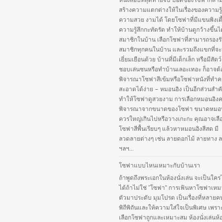
หนังสือบทสุดท้ายจบ บอดี้ของโซฟาก็สา
สร้างความแตกต่างให้ในเรื่องของความรู
ความสวย งามได้ โดยโซฟาที่มีแขนพิงเตี
ความรู้สึกกะทัดรัด ทำให้บ้านดูกว้างขึ้นไ
สมาชิกในบ้าน เลือกโซฟาที่สามารถรองร
สมาชิกทุกคนในบ้าน และรวมถึงแขกที่จ
เยี่ยมเยือนด้วย บ้านที่มีเด็กเล็ก หรือมีสัตว์เ
ชอบเล่นซนหรือทำบ้านเลอะเทอะ ก็อาจต้
พิจารณาโซฟาสีเข้มหรือโซฟาหนังที่ทำ
สะอาดได้ง่าย – หมอนอิง เป็นอีกส่วนสำคั
ทำให้โซฟาดูสวยงาม การเลือกหมอนอิง
พิจารณาจากขนาดของโซฟา ขนาดหมอนอ
ควรใหญ่เกินไปหรือวางเกะกะ คุณอาจเลือ
โซฟาสีพื้นเรียบๆ แล้วหาหมอนอิงสีสด มี
ลวดลายต่างๆ เช่น ลายดอกไม้ ลายทาง ล
ฯลฯ...
โซฟาแบบไหนเหมาะกับบ้านเรา
ถ้าพูดถึงพระเอกในห้องนั่งเล่น จะเป็นใคร
ได้ถ้าไม่ใช่ “โซฟา” การเฟ้นหาโซฟาเหม
ตัวมาประดับ มุมโปรด เป็นเรื่องที่หลายค
พิถีพิถันและให้ความใส่ใจเป็นพิเศษ เพร
เลือกโซฟาถูกและเหมาะสม ห้องนั่งเล่นห้อง