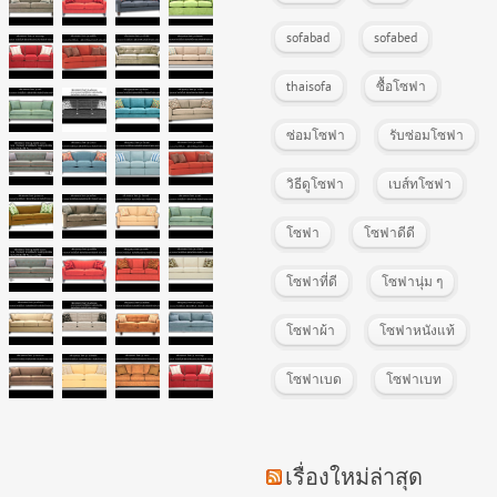
sofabad
sofabed
thaisofa
ซื้อโซฟา
ซ่อมโซฟา
รับซ่อมโซฟา
วิธีดูโซฟา
เบส์ทโซฟา
โซฟา
โซฟาดีดี
โซฟาที่ดี
โซฟานุ่ม ๆ
โซฟาผ้า
โซฟาหนังแท้
โซฟาเบด
โซฟาเบท
เรื่องใหม่ล่าสุด