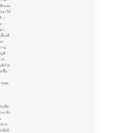
มารถ
้สึกและ
้ยจะให้
ด้ –
ับ
ะมา
ลี้ยงที่
อง
ความ
ญที่
ควร
ิงไม่
กซื้อ
ายจุด
ไปเสีย
าะๆ สัก
น
าะหาก
นั่นก็