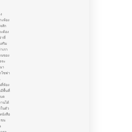
าง
าะห้อง
ใจสัก
จะต้อง
าที่
เสริม
่าเรา
้านของ
าจจะ
รณา
่าโซฟา
น
ี่ห้อง
พื้นที่
เบด
งานได้
ยในตัว
หนังสือ
วแขน
น