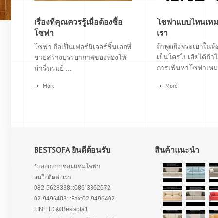
เรื่องที่คุณควรรู้เมื่อต้องซื้อ
โซฟาแบบไหนเหมา
โซฟา
เรา
ถ้าพูดถึงพระเอกในห้อ
โซฟา ถือเป็นเฟอร์นิเจอร์ชิ้นเอกที่
เป็นใครไปเสียได้ถ้าไ
ช่วยสร้างบรรยากาศของห้องให้
การเฟ้นหาโซฟาเหมา
น่ารื่นรมย์ ...
More
More
BESTSOFA ยินดีต้อนรับ
สินค้าแนะนำ
รับออกแบบซ่อมแซมโซฟา
สนใจติดต่อเรา
082-5628338: :086-3362672
02-9496403: :Fax:02-9496402
LINE ID:@Bestsofa1