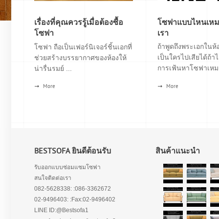
เรื่องที่คุณควรรู้เมื่อต้องซื้อ
โซฟาแบบไหนเหมา
โซฟา
เรา
ถ้าพูดถึงพระเอกในห้อ
โซฟา ถือเป็นเฟอร์นิเจอร์ชิ้นเอกที่
เป็นใครไปเสียได้ถ้าไ
ช่วยสร้างบรรยากาศของห้องให้
การเฟ้นหาโซฟาเหมา
น่ารื่นรมย์ ...
More
More
BESTSOFA ยินดีต้อนรับ
สินค้าแนะนำ
รับออกแบบซ่อมแซมโซฟา
สนใจติดต่อเรา
082-5628338: :086-3362672
02-9496403: :Fax:02-9496402
LINE ID:@Bestsofa1