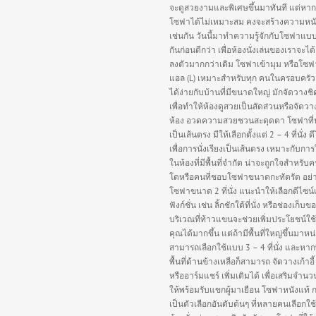
จะดูสวยงามและพิเศษขึ้นมาทันที แต่หาก
โซฟาได้ไม่เหมาะสม คงจะสร้างความหนั
เช่นกัน วันนี้มาทำความรู้จักกับโซฟาแบ
กันก่อนดีกว่า เพื่อห้องนั่งเล่นของเราจะได
ลงตัวมากกว่าเดิม โซฟาเข้ามุม หรือโซฟ
แอล (L) เหมาะสำหรับทุก คนในครอบครัว
ได้ง่ายกับบ้านที่มีขนาดใหญ่ มักจัดวางชิ
เพื่อทำให้ห้องดูสวยเป็นสัดส่วนหรือจัดว
ห้อง อวดความสวยชวนสะดุดตา โซฟาที่นั่
เป็นเส้นตรง มีให้เลือกตั้งแต่ 2 – 4 ที่นั่ง ด
เพื่อการนั่งเรียงเป็นเส้นตรง เหมาะกับกา
ในห้องที่มีพื้นที่จำกัด น่าจะถูกใจสำหรั
โดหรือคนที่ชอบโซฟาขนาดกะทัดรัด อย่
โซฟาขนาด 2 ที่นั่ง แนะนำให้เลือกดีไซน์
ฟังก์ชั่น เช่น ลิ้กชักใต้ที่นั่ง หรือช่องเก็บข
บริเวณที่ท้าวแขนจะช่วยเพิ่มประโยชน์ใช
คุณได้มากขึ้น แต่ถ้ามีพื้นที่ใหญ่ขึ้นมาหน
สามารถเลือกใช้แบบ 3 – 4 ที่นั่ง และหา
พื้นที่ด้านข้างเหลือก็สามารถ จัดวางเก้าอี้
หรืออาร์มแชร์ เพิ่มเติมได้ เพื่อเสริมจำนวนท
ให้พร้อมรับแขกผู้มาเยือน โซฟาหนังแท้ 
เป็นตัวเลือกอันดับต้นๆ ที่หลายคนเลือกใช