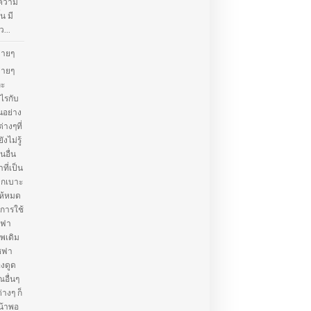
้ความ
น มี
...
่ายๆ
่ายๆ
ละ
ไรกับ
นอย่าง
่างๆที่
ไม่รู้
อื่น
ที่เป็น
จากเบาะ
ห้หมด
การใช้
ซฟา
าพเดิม
โซฟา
องดูด
ณอื่นๆ
างๆ ก็
น้าพอ