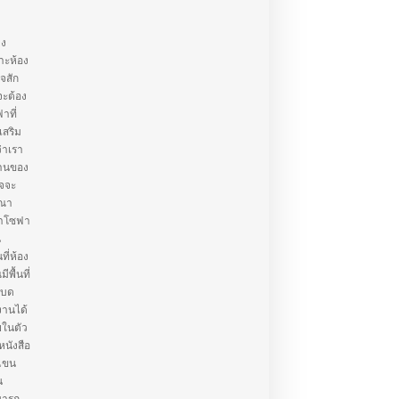
าง
าะห้อง
ใจสัก
จะต้อง
าที่
เสริม
่าเรา
้านของ
าจจะ
รณา
่าโซฟา
น
ี่ห้อง
พื้นที่
เบด
งานได้
ยในตัว
หนังสือ
วแขน
น