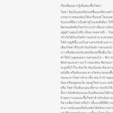
เรื่องที่คุณควรรู้เมื่อต้องซื้อโซฟา
โซฟา ถือเป็นเฟอร์นิเจอร์ชิ้นเอกที่ช่วยสร้
บรรยากาศของห้องให้น่ารื่นรมย์ โดยเฉพ
รับแขกที่ถือว่าเป็นตัวชูโรงเลยทีเดียว ใส่
นิดก่อนตัดสินใจควักกระเป๋าเนื่องจากมัน
อยู่คู่บ้านคุณไปอีก เนิ่นนานหลายปี – โซฟ
เข้ากันได้กับสไตล์การแต่งบ้าน จะช่วยส่ง
ให้บ้านดูดีขึ้น แต่ในทางตรงกันข้ามหากว
เลือกโซฟาที่ไม่เข้ากับสไตล์การตกแต่งบ
เรา หรือขัดแย้งกับเฟอร์นิเจอร์ชิ้นอื่น ก็อ
ทำให้บ้านดูหมดความสวยลงไป – พิจา
สัดส่วนและความกว้างของห้อง คิดก่อนว
จะถูกตั้งไว้ใน ห้องใด ห้องนั่งเล่น ห้องอ่า
หนังสือ หรือห้องนอน ควรวัดขนาดของพื้นท
ก่อนจะหาโซฟาเข้ามาตั้ง เช่น ถ้าบ้านคุณมี
น้อย หรืออยู่คอนโด ลองดูโซฟาแบบ เดย์
หรือ โซฟากึ่งเตียงนอน ที่สามารถปรับใช้
ทั้งการนั่งพักผ่อนและเป็นเตียงนอนได้ด้ว
ถ้าคุณวางแผนจะซื้อโซฟาสำหรับนั่งอ่าน
ก็ควรเลือกโซฟาหรือก้าวอี้แบบที่มีที่ท้า
สามารถนั่งเอนหรืองีบหลับได้หลังจากอ่า