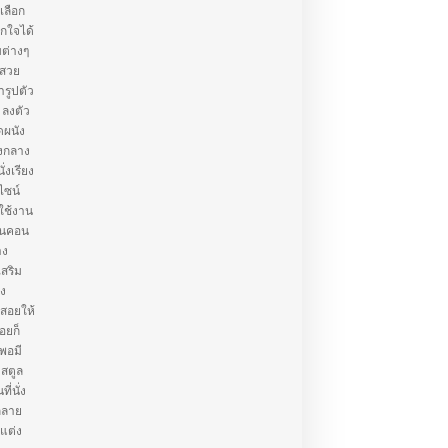
เลือก
กใจได้
บต่างๆ
้สวย
ารูปตัว
 ลงตัว
ดผนัง
างกลาง
งเรียง
ีไซน์
รใช้งาน
บคนคอน
าง
เสริม
อง
้สอยให้
่อยก็
กพอมี
 สตูล
ี่นั่ง
กลาย
้แต่ง