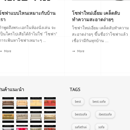
โซฟาแบบไหนเหมาะกับบ้าน
โซฟาใหม่เอี่ยม เคล็ดลับ
เรา
ทำความสะอาดง่ายๆ
ถ้าพูดถึงพระเอกในห้องนั่งเล่น จะ
โซฟาใหม่เอี่ยม เคล็ดลับทำความ
เป็นใครไปเสียได้ถ้าไม่ใช่ “โซฟา”
สะอาดง่ายๆ ขึ้นชื่อว่าโซฟาแล้ว
การเฟ้นหาโซฟาเหมาะๆ ...
เชื่อว่ามีกันทุกบ้าน ...
More
More
สินค้าแนะนำ
TAGS
best
best.sofa
bestsofa
ibestsofa
safathai
sofa