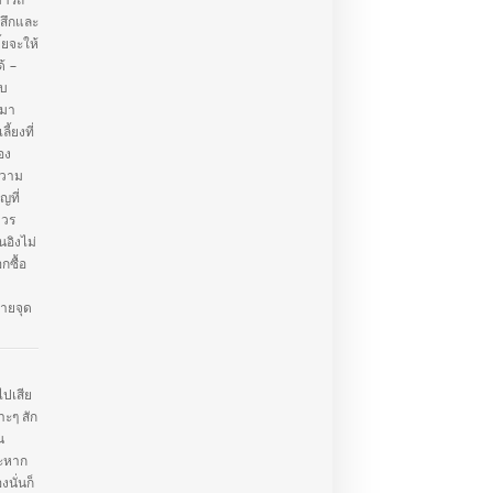
มารถ
้สึกและ
้ยจะให้
ด้ –
ับ
ะมา
ลี้ยงที่
อง
ความ
ญที่
ควร
ิงไม่
กซื้อ
ายจุด
ไปเสีย
าะๆ สัก
น
าะหาก
นั่นก็