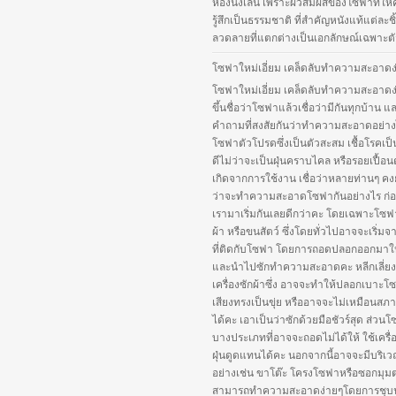
ห้องนั่งเล่น เพราะผิวสัมผัสของโซฟาที่ให
รู้สึกเป็นธรรมชาติ ที่สำคัญหนังแท้แต่ละชิ้
ลวดลายที่แตกต่างเป็นเอกลักษณ์เฉพาะตัว
โซฟาใหม่เอี่ยม เคล็ดลับทำความสะอาดง
โซฟาใหม่เอี่ยม เคล็ดลับทำความสะอาดง
ขึ้นชื่อว่าโซฟาแล้วเชื่อว่ามีกันทุกบ้าน แ
คำถามที่สงสัยกันว่าทำความสะอาดอย่าง
โซฟาตัวโปรดซึ่งเป็นตัวสะสม เชื้อโรคเป็
ดีไม่ว่าจะเป็นฝุ่นคราบไคล หรือรอยเปื้อนต
เกิดจากการใช้งาน เชื่อว่าหลายท่านๆ คงยัง
ว่าจะทำความสะอาดโซฟากันอย่างไร ก่อน
เรามาเริ่มกันเลยดีกว่าคะ โดยเฉพาะโซฟา
ผ้า หรือขนสัตว์ ซึ่งโดยทั่วไปอาจจะเริ่ม
ที่ติดกับโซฟา โดยการถอดปลอกออกมาใ
และนำไปซักทำความสะอาดคะ หลีกเลี่ยง
เครื่องซักผ้าซึ่ง อาจจะทำให้ปลอกเบาะโ
เสียงทรงเป็นขุ่ย หรืออาจจะไม่เหมือนสภ
ได้คะ เอาเป็นว่าซักด้วยมือชัวร์สุด ส่วน
บางประเภทที่อาจจะถอดไม่ได้ให้ ใช้เครื่
ฝุ่นดูดแทนได้คะ นอกจากนี้อาจจะมีบริเว
อย่างเช่น ขาโต๊ะ โครงโซฟาหรือซอกมุมต่
สามารถทำความสะอาดง่ายๆโดยการชุบ