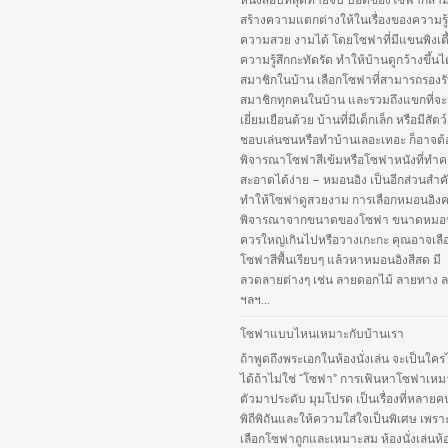
หนังสือบทสุดท้ายจบ บอดี้ของโซฟาก็สา
สร้างความแตกต่างให้ในเรื่องของความรู
ความสวย งามได้ โดยโซฟาที่มีแขนพิงเตี
ความรู้สึกกะทัดรัด ทำให้บ้านดูกว้างขึ้นไ
สมาชิกในบ้าน เลือกโซฟาที่สามารถรองร
สมาชิกทุกคนในบ้าน และรวมถึงแขกที่จ
เยี่ยมเยือนด้วย บ้านที่มีเด็กเล็ก หรือมีสัตว์เ
ชอบเล่นซนหรือทำบ้านเลอะเทอะ ก็อาจต้
พิจารณาโซฟาสีเข้มหรือโซฟาหนังที่ทำ
สะอาดได้ง่าย – หมอนอิง เป็นอีกส่วนสำคั
ทำให้โซฟาดูสวยงาม การเลือกหมอนอิง
พิจารณาจากขนาดของโซฟา ขนาดหมอนอ
ควรใหญ่เกินไปหรือวางเกะกะ คุณอาจเลือ
โซฟาสีพื้นเรียบๆ แล้วหาหมอนอิงสีสด มี
ลวดลายต่างๆ เช่น ลายดอกไม้ ลายทาง ล
ฯลฯ...
โซฟาแบบไหนเหมาะกับบ้านเรา
ถ้าพูดถึงพระเอกในห้องนั่งเล่น จะเป็นใคร
ได้ถ้าไม่ใช่ “โซฟา” การเฟ้นหาโซฟาเหม
ตัวมาประดับ มุมโปรด เป็นเรื่องที่หลายค
พิถีพิถันและให้ความใส่ใจเป็นพิเศษ เพร
เลือกโซฟาถูกและเหมาะสม ห้องนั่งเล่นห้อง