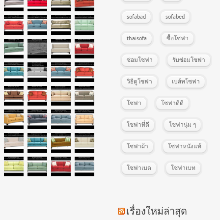
sofabad
sofabed
thaisofa
ซื้อโซฟา
ซ่อมโซฟา
รับซ่อมโซฟา
วิธีดูโซฟา
เบส์ทโซฟา
โซฟา
โซฟาดีดี
โซฟาที่ดี
โซฟานุ่ม ๆ
โซฟาผ้า
โซฟาหนังแท้
โซฟาเบด
โซฟาเบท
เรื่องใหม่ล่าสุด