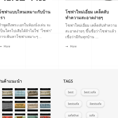
โซฟาแบบไหนเหมาะกับบ้าน
โซฟาใหม่เอี่ยม เคล็ดลับ
เรา
ทำความสะอาดง่ายๆ
ถ้าพูดถึงพระเอกในห้องนั่งเล่น จะ
โซฟาใหม่เอี่ยม เคล็ดลับทำความ
เป็นใครไปเสียได้ถ้าไม่ใช่ “โซฟา”
สะอาดง่ายๆ ขึ้นชื่อว่าโซฟาแล้ว
การเฟ้นหาโซฟาเหมาะๆ ...
เชื่อว่ามีกันทุกบ้าน ...
More
More
สินค้าแนะนำ
TAGS
best
best.sofa
bestsofa
ibestsofa
safathai
sofa