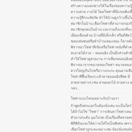
หนังสือบทสุดท้ายจบ บอดี้ของโซฟาก็สา
สร้างความแตกต่างให้ในเรื่องของความรู
ความสวย งามได้ โดยโซฟาที่มีแขนพิงเตี
ความรู้สึกกะทัดรัด ทำให้บ้านดูกว้างขึ้นไ
สมาชิกในบ้าน เลือกโซฟาที่สามารถรองร
สมาชิกทุกคนในบ้าน และรวมถึงแขกที่จ
เยี่ยมเยือนด้วย บ้านที่มีเด็กเล็ก หรือมีสัตว์เ
ชอบเล่นซนหรือทำบ้านเลอะเทอะ ก็อาจต้
พิจารณาโซฟาสีเข้มหรือโซฟาหนังที่ทำ
สะอาดได้ง่าย – หมอนอิง เป็นอีกส่วนสำคั
ทำให้โซฟาดูสวยงาม การเลือกหมอนอิง
พิจารณาจากขนาดของโซฟา ขนาดหมอนอ
ควรใหญ่เกินไปหรือวางเกะกะ คุณอาจเลือ
โซฟาสีพื้นเรียบๆ แล้วหาหมอนอิงสีสด มี
ลวดลายต่างๆ เช่น ลายดอกไม้ ลายทาง ล
ฯลฯ...
โซฟาแบบไหนเหมาะกับบ้านเรา
ถ้าพูดถึงพระเอกในห้องนั่งเล่น จะเป็นใคร
ได้ถ้าไม่ใช่ “โซฟา” การเฟ้นหาโซฟาเหม
ตัวมาประดับ มุมโปรด เป็นเรื่องที่หลายค
พิถีพิถันและให้ความใส่ใจเป็นพิเศษ เพร
เลือกโซฟาถูกและเหมาะสม ห้องนั่งเล่นห้อง