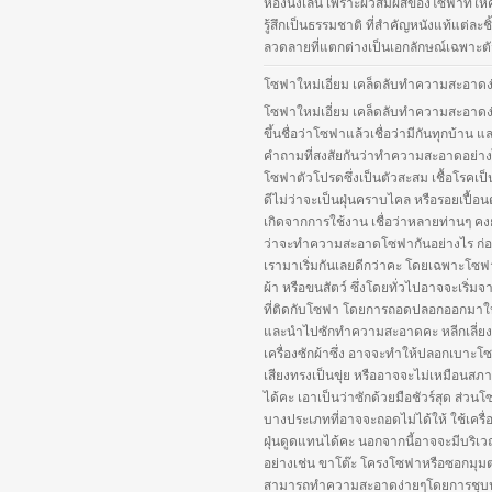
ห้องนั่งเล่น เพราะผิวสัมผัสของโซฟาที่ให
รู้สึกเป็นธรรมชาติ ที่สำคัญหนังแท้แต่ละชิ้
ลวดลายที่แตกต่างเป็นเอกลักษณ์เฉพาะตัว
โซฟาใหม่เอี่ยม เคล็ดลับทำความสะอาดง
โซฟาใหม่เอี่ยม เคล็ดลับทำความสะอาดง
ขึ้นชื่อว่าโซฟาแล้วเชื่อว่ามีกันทุกบ้าน แ
คำถามที่สงสัยกันว่าทำความสะอาดอย่าง
โซฟาตัวโปรดซึ่งเป็นตัวสะสม เชื้อโรคเป็
ดีไม่ว่าจะเป็นฝุ่นคราบไคล หรือรอยเปื้อนต
เกิดจากการใช้งาน เชื่อว่าหลายท่านๆ คงยัง
ว่าจะทำความสะอาดโซฟากันอย่างไร ก่อน
เรามาเริ่มกันเลยดีกว่าคะ โดยเฉพาะโซฟา
ผ้า หรือขนสัตว์ ซึ่งโดยทั่วไปอาจจะเริ่ม
ที่ติดกับโซฟา โดยการถอดปลอกออกมาใ
และนำไปซักทำความสะอาดคะ หลีกเลี่ยง
เครื่องซักผ้าซึ่ง อาจจะทำให้ปลอกเบาะโ
เสียงทรงเป็นขุ่ย หรืออาจจะไม่เหมือนสภ
ได้คะ เอาเป็นว่าซักด้วยมือชัวร์สุด ส่วน
บางประเภทที่อาจจะถอดไม่ได้ให้ ใช้เครื่
ฝุ่นดูดแทนได้คะ นอกจากนี้อาจจะมีบริเว
อย่างเช่น ขาโต๊ะ โครงโซฟาหรือซอกมุมต่
สามารถทำความสะอาดง่ายๆโดยการชุบ