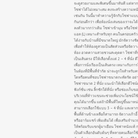
จะดูสวยงามและพิเศษขึ้นมาทันที แต่หาก
โซฟาได้ไม่เหมาะสม คงจะสร้างความหนั
เช่นกัน วันนี้มาทำความรู้จักกับโซฟาแบ
กันก่อนดีกว่า เพื่อห้องนั่งเล่นของเราจะได
ลงตัวมากกว่าเดิม โซฟาเข้ามุม หรือโซฟ
แอล (L) เหมาะสำหรับทุก คนในครอบครัว
ได้ง่ายกับบ้านที่มีขนาดใหญ่ มักจัดวางชิ
เพื่อทำให้ห้องดูสวยเป็นสัดส่วนหรือจัดว
ห้อง อวดความสวยชวนสะดุดตา โซฟาที่นั่
เป็นเส้นตรง มีให้เลือกตั้งแต่ 2 – 4 ที่นั่ง ด
เพื่อการนั่งเรียงเป็นเส้นตรง เหมาะกับกา
ในห้องที่มีพื้นที่จำกัด น่าจะถูกใจสำหรั
โดหรือคนที่ชอบโซฟาขนาดกะทัดรัด อย่
โซฟาขนาด 2 ที่นั่ง แนะนำให้เลือกดีไซน์
ฟังก์ชั่น เช่น ลิ้กชักใต้ที่นั่ง หรือช่องเก็บข
บริเวณที่ท้าวแขนจะช่วยเพิ่มประโยชน์ใช
คุณได้มากขึ้น แต่ถ้ามีพื้นที่ใหญ่ขึ้นมาหน
สามารถเลือกใช้แบบ 3 – 4 ที่นั่ง และหา
พื้นที่ด้านข้างเหลือก็สามารถ จัดวางเก้าอี้
หรืออาร์มแชร์ เพิ่มเติมได้ เพื่อเสริมจำนวนท
ให้พร้อมรับแขกผู้มาเยือน โซฟาหนังแท้ 
เป็นตัวเลือกอันดับต้นๆ ที่หลายคนเลือกใช