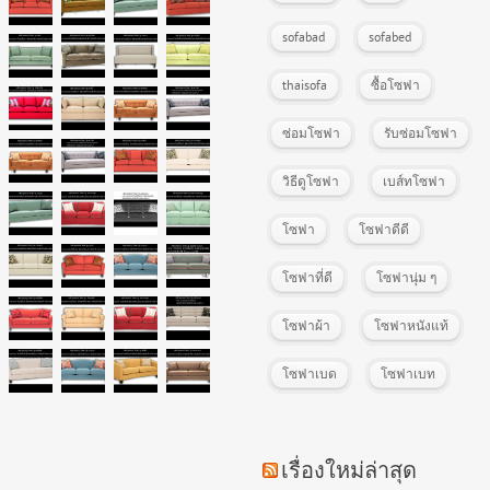
sofabad
sofabed
thaisofa
ซื้อโซฟา
ซ่อมโซฟา
รับซ่อมโซฟา
วิธีดูโซฟา
เบส์ทโซฟา
โซฟา
โซฟาดีดี
โซฟาที่ดี
โซฟานุ่ม ๆ
โซฟาผ้า
โซฟาหนังแท้
โซฟาเบด
โซฟาเบท
เรื่องใหม่ล่าสุด