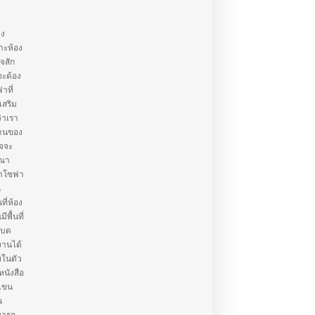
าง
าะห้อง
ใจสัก
จะต้อง
าที่
เสริม
่าเรา
้านของ
าจจะ
รณา
่าโซฟา
น
ี่ห้อง
พื้นที่
เบด
งานได้
ยในตัว
หนังสือ
วแขน
น