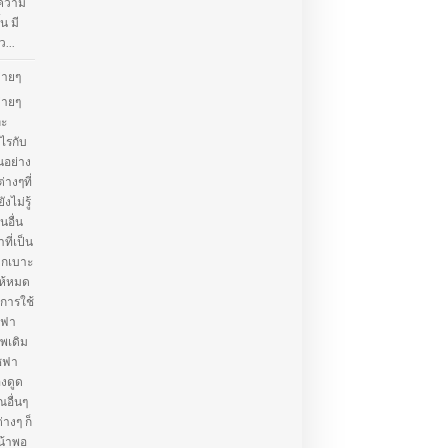
้ความ
น มี
...
่ายๆ
่ายๆ
ละ
ไรกับ
นอย่าง
่างๆที่
ไม่รู้
อื่น
ที่เป็น
จากเบาะ
ห้หมด
การใช้
ซฟา
าพเดิม
โซฟา
องดูด
ณอื่นๆ
างๆ ก็
น้าพอ