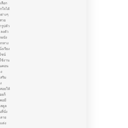
เลือก
กใจได้
บต่างๆ
้สวย
ารูปตัว
 ลงตัว
ดผนัง
างกลาง
งเรียง
ีไซน์
รใช้งาน
บคนคอน
าง
เสริม
อง
้สอยให้
่อยก็
กพอมี
 สตูล
ี่นั่ง
กลาย
้แต่ง