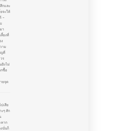
มารถ
้สึกและ
้ยจะให้
ด้ –
ับ
ะมา
ลี้ยงที่
อง
ความ
ญที่
ควร
ิงไม่
กซื้อ
ายจุด
ไปเสีย
าะๆ สัก
น
าะหาก
นั่นก็