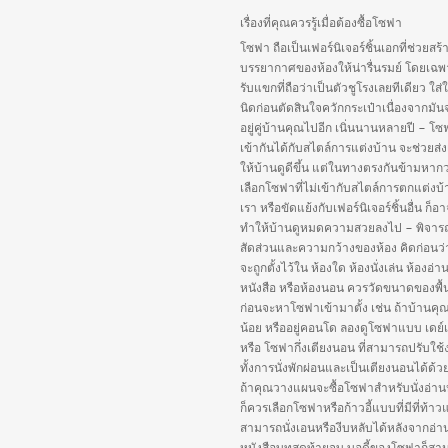
เรื่องที่คุณควรรู้เมื่อต้องซื้อโซฟา
โซฟา ถือเป็นเฟอร์นิเจอร์ชิ้นเอกที่ช่วยสร้
บรรยากาศของห้องให้น่ารื่นรมย์ โดยเฉพ
รับแขกที่ถือว่าเป็นตัวชูโรงเลยทีเดียว ใส่
นิดก่อนตัดสินใจควักกระเป๋าเนื่องจากมัน
อยู่คู่บ้านคุณไปอีก เนิ่นนานหลายปี – โซฟ
เข้ากันได้กับสไตล์การแต่งบ้าน จะช่วยส่ง
ให้บ้านดูดีขึ้น แต่ในทางตรงกันข้ามหากว
เลือกโซฟาที่ไม่เข้ากับสไตล์การตกแต่งบ
เรา หรือขัดแย้งกับเฟอร์นิเจอร์ชิ้นอื่น ก็อ
ทำให้บ้านดูหมดความสวยลงไป – พิจา
สัดส่วนและความกว้างของห้อง คิดก่อนว
จะถูกตั้งไว้ใน ห้องใด ห้องนั่งเล่น ห้องอ่า
หนังสือ หรือห้องนอน ควรวัดขนาดของพื้นท
ก่อนจะหาโซฟาเข้ามาตั้ง เช่น ถ้าบ้านคุณมี
น้อย หรืออยู่คอนโด ลองดูโซฟาแบบ เดย์
หรือ โซฟากึ่งเตียงนอน ที่สามารถปรับใช้
ทั้งการนั่งพักผ่อนและเป็นเตียงนอนได้ด้ว
ถ้าคุณวางแผนจะซื้อโซฟาสำหรับนั่งอ่าน
ก็ควรเลือกโซฟาหรือก้าวอี้แบบที่มีที่ท้า
สามารถนั่งเอนหรืองีบหลับได้หลังจากอ่า